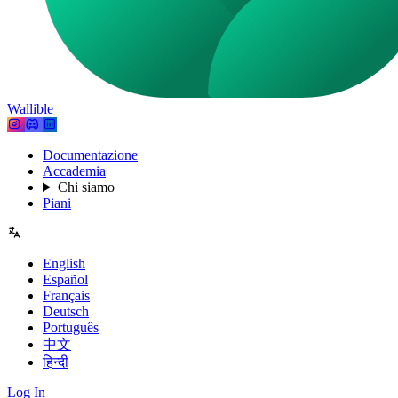
Wallible
Documentazione
Accademia
Chi siamo
Piani
English
Español
Français
Deutsch
Português
中文
हिन्दी
Log In