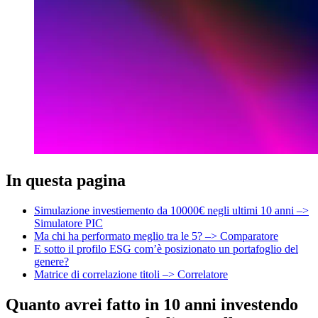
In questa pagina
Simulazione investiemento da 10000€ negli ultimi 10 anni –>
Simulatore PIC
Ma chi ha performato meglio tra le 5? –> Comparatore
E sotto il profilo ESG com’è posizionato un portafoglio del
genere?
Matrice di correlazione titoli –> Correlatore
Quanto avrei fatto in 10 anni investendo