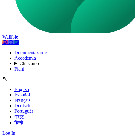
Wallible
Documentazione
Accademia
Chi siamo
Piani
English
Español
Français
Deutsch
Português
中文
हिन्दी
Log In