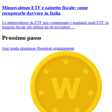
Minusvalenze ETF e zainetto fiscale: come
recuperarle davvero in Italia
Le minusvalenze da ETF non compensano i guadagni sugli ETF: la
trappola fiscale più diffusa tra gli investitori …
Prossimo passo
Apri guida simulatore
Registrati gratuitamente