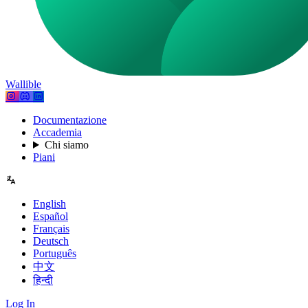
Wallible
Documentazione
Accademia
Chi siamo
Piani
English
Español
Français
Deutsch
Português
中文
हिन्दी
Log In