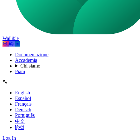
Wallible
Documentazione
Accademia
Chi siamo
Piani
English
Español
Français
Deutsch
Português
中文
हिन्दी
Log In