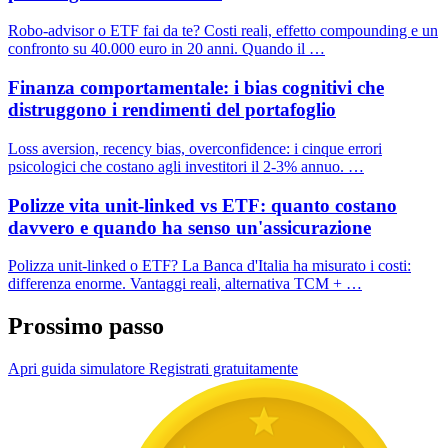
Robo-advisor o ETF fai da te? Costi reali, effetto compounding e un
confronto su 40.000 euro in 20 anni. Quando il …
Finanza comportamentale: i bias cognitivi che
distruggono i rendimenti del portafoglio
Loss aversion, recency bias, overconfidence: i cinque errori
psicologici che costano agli investitori il 2-3% annuo. …
Polizze vita unit-linked vs ETF: quanto costano
davvero e quando ha senso un'assicurazione
Polizza unit-linked o ETF? La Banca d'Italia ha misurato i costi:
differenza enorme. Vantaggi reali, alternativa TCM + …
Prossimo passo
Apri guida simulatore
Registrati gratuitamente