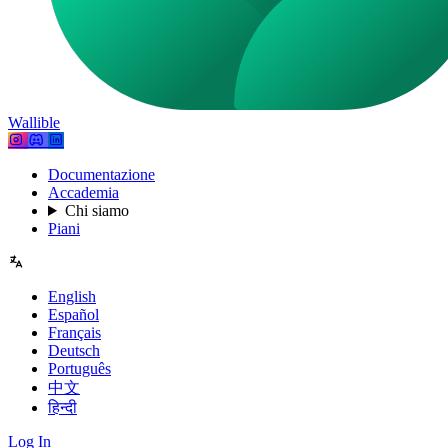
Wallible
Documentazione
Accademia
Chi siamo
Piani
English
Español
Français
Deutsch
Português
中文
हिन्दी
Log In