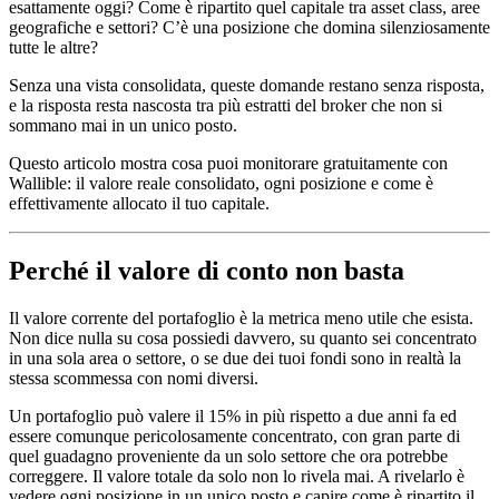
esattamente oggi? Come è ripartito quel capitale tra asset class, aree
geografiche e settori? C’è una posizione che domina silenziosamente
tutte le altre?
Senza una vista consolidata, queste domande restano senza risposta,
e la risposta resta nascosta tra più estratti del broker che non si
sommano mai in un unico posto.
Questo articolo mostra cosa puoi monitorare gratuitamente con
Wallible: il valore reale consolidato, ogni posizione e come è
effettivamente allocato il tuo capitale.
Perché il valore di conto non basta
Il valore corrente del portafoglio è la metrica meno utile che esista.
Non dice nulla su cosa possiedi davvero, su quanto sei concentrato
in una sola area o settore, o se due dei tuoi fondi sono in realtà la
stessa scommessa con nomi diversi.
Un portafoglio può valere il 15% in più rispetto a due anni fa ed
essere comunque pericolosamente concentrato, con gran parte di
quel guadagno proveniente da un solo settore che ora potrebbe
correggere. Il valore totale da solo non lo rivela mai. A rivelarlo è
vedere ogni posizione in un unico posto e capire come è ripartito il