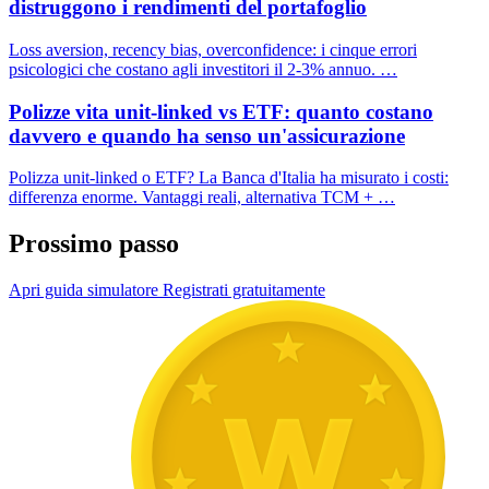
distruggono i rendimenti del portafoglio
Loss aversion, recency bias, overconfidence: i cinque errori
psicologici che costano agli investitori il 2-3% annuo. …
Polizze vita unit-linked vs ETF: quanto costano
davvero e quando ha senso un'assicurazione
Polizza unit-linked o ETF? La Banca d'Italia ha misurato i costi:
differenza enorme. Vantaggi reali, alternativa TCM + …
Prossimo passo
Apri guida simulatore
Registrati gratuitamente