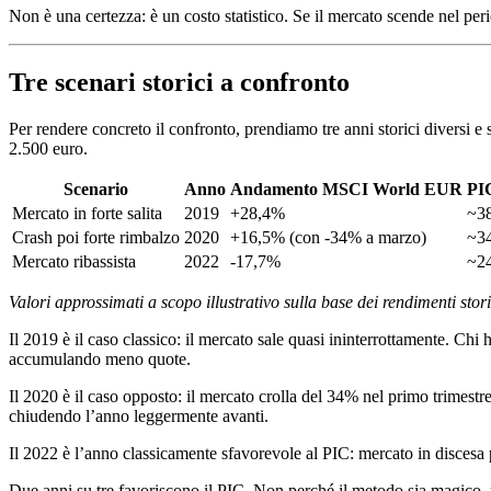
Non è una certezza: è un costo statistico. Se il mercato scende nel peri
Tre scenari storici a confronto
Per rendere concreto il confronto, prendiamo tre anni storici divers
2.500 euro.
Scenario
Anno
Andamento MSCI World EUR
PIC
Mercato in forte salita
2019
+28,4%
~38
Crash poi forte rimbalzo
2020
+16,5% (con -34% a marzo)
~34
Mercato ribassista
2022
-17,7%
~24
Valori approssimati a scopo illustrativo sulla base dei rendimenti s
Il 2019 è il caso classico: il mercato sale quasi ininterrottamente. Chi 
accumulando meno quote.
Il 2020 è il caso opposto: il mercato crolla del 34% nel primo trimestr
chiudendo l’anno leggermente avanti.
Il 2022 è l’anno classicamente sfavorevole al PIC: mercato in discesa p
Due anni su tre favoriscono il PIC. Non perché il metodo sia magico, m