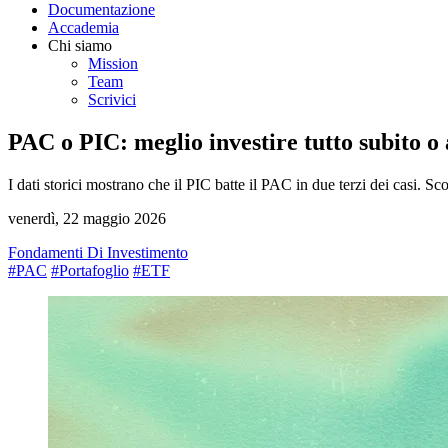
Documentazione
Accademia
Chi siamo
Mission
Team
Scrivici
PAC o PIC: meglio investire tutto subito o 
I dati storici mostrano che il PIC batte il PAC in due terzi dei casi. Sc
venerdì, 22 maggio 2026
Fondamenti Di Investimento
#PAC
#Portafoglio
#ETF