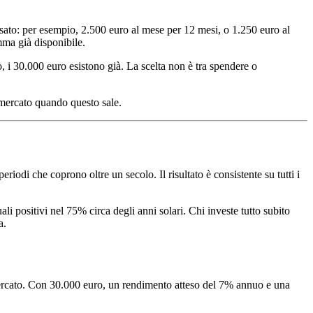
sato: per esempio, 2.500 euro al mese per 12 mesi, o 1.250 euro al
mma già disponibile.
, i 30.000 euro esistono già. La scelta non è tra spendere o
l mercato quando questo sale.
iodi che coprono oltre un secolo. Il risultato è consistente su tutti i
i positivi nel 75% circa degli anni solari. Chi investe tutto subito
a.
tesa} = C \times r \times \frac{n}{12}
mercato. Con 30.000 euro, un rendimento atteso del 7% annuo e una