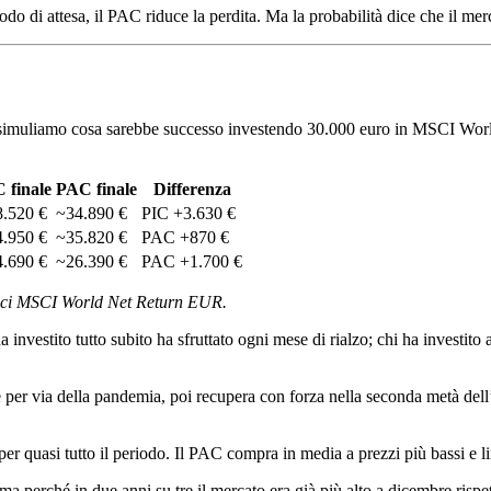
odo di attesa, il PAC riduce la perdita. Ma la probabilità dice che il mer
i e simuliamo cosa sarebbe successo investendo 30.000 euro in MSCI Wo
 finale
PAC finale
Differenza
.520 €
~34.890 €
PIC +3.630 €
.950 €
~35.820 €
PAC +870 €
.690 €
~26.390 €
PAC +1.700 €
torici MSCI World Net Return EUR.
ha investito tutto subito ha sfruttato ogni mese di rialzo; chi ha investit
e per via della pandemia, poi recupera con forza nella seconda metà dell’
er quasi tutto il periodo. Il PAC compra in media a prezzi più bassi e li
a perché in due anni su tre il mercato era già più alto a dicembre rispe