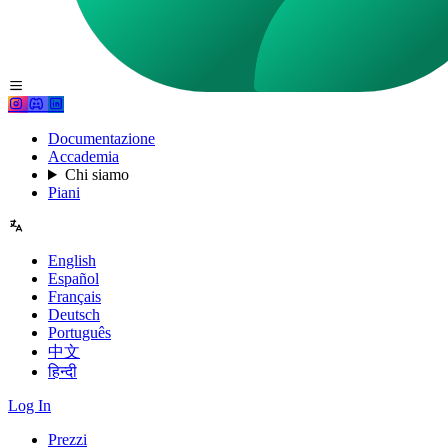
Documentazione
Accademia
Chi siamo
Piani
English
Español
Français
Deutsch
Português
中文
हिन्दी
Log In
Prezzi