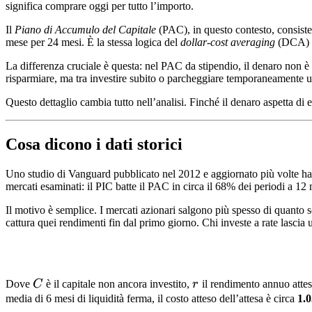
significa comprare oggi per tutto l’importo.
Il
Piano di Accumulo del Capitale
(PAC), in questo contesto, consiste
mese per 24 mesi. È la stessa logica del
dollar-cost averaging
(DCA) us
La differenza cruciale è questa: nel PAC da stipendio, il denaro non è
risparmiare, ma tra investire subito o parcheggiare temporaneamente un
Questo dettaglio cambia tutto nell’analisi. Finché il denaro aspetta di 
Cosa dicono i dati storici
Uno studio di Vanguard pubblicato nel 2012 e aggiornato più volte ha ana
mercati esaminati: il PIC batte il PAC in circa il 68% dei periodi a 12 
Il motivo è semplice. I mercati azionari salgono più spesso di quanto s
cattura quei rendimenti fin dal primo giorno. Chi investe a rate lascia u
C
r
Dove
C
è il capitale non ancora investito,
r
il rendimento annuo atte
media di 6 mesi di liquidità ferma, il costo atteso dell’attesa è circa
1.