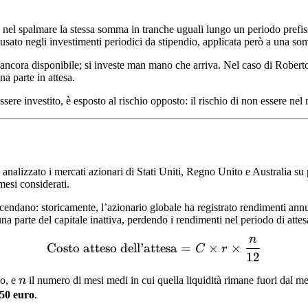
 nel spalmare la stessa somma in tranche uguali lungo un periodo prefis
ato negli investimenti periodici da stipendio, applicata però a una so
 ancora disponibile; si investe man mano che arriva. Nel caso di Roberto
a parte in attesa.
essere investito, è esposto al rischio opposto: il rischio di non essere ne
lizzato i mercati azionari di Stati Uniti, Regno Unito e Australia su per
mesi considerati.
cendano: storicamente, l’azionario globale ha registrato rendimenti annual
na parte del capitale inattiva, perdendo i rendimenti nel periodo di attes
n
\text{Costo atteso dell’at
Costo atteso dell’attesa
=
×
×
C
r
12
n
so, e
n
il numero di mesi medi in cui quella liquidità rimane fuori dal 
050 euro
.