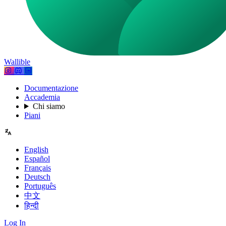
Wallible
Documentazione
Accademia
Chi siamo
Piani
English
Español
Français
Deutsch
Português
中文
हिन्दी
Log In