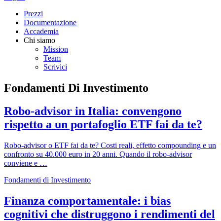
Prezzi
Documentazione
Accademia
Chi siamo
Mission
Team
Scrivici
Fondamenti Di Investimento
Robo-advisor in Italia: convengono
rispetto a un portafoglio ETF fai da te?
Robo-advisor o ETF fai da te? Costi reali, effetto compounding e un
confronto su 40.000 euro in 20 anni. Quando il robo-advisor
conviene e …
Fondamenti di Investimento
Finanza comportamentale: i bias
cognitivi che distruggono i rendimenti del