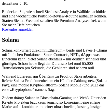
derzeit nur 5–10.
Entdecken Sie, wie schnell Sie diese Analyse in Wallible nachbilden
und eine wöchentliche Portfolio-Review-Routine aufbauen können.
Starten Sie mit Free und schalten Sie Premium-Analysen frei, wenn
Sie mehr Tiefe brauchen.
Kostenlos anmelden
Solana
Solana konkurriert direkt mit Ethereum – beide sind Layer-1-Chains
mit ähnlichen Funktionen. Smart Contracts, NFTs, dApps: was
Ethereum kann, bietet Solana ebenfalls – nur deutlich schneller und
günstiger. Schon heute liegt der Durchsatz bei rund 65.000
Transaktionen pro Sekunde, die Gebühren sind nahezu null.
Während Ethereum am Übergang zu Proof of Stake arbeitete,
lieferte Solana Produktneuheiten: ein Händler-Zahlungsnetz (Solana
Pay), eine mobile Krypto-Plattform (Solana Mobile) und 2023 das
erste „Kryptophone“ namens Saga.
Zudem drängt Solana in Blockchain-Gaming und Web3. Unter den
Krypto-Projekten baut kaum jemand so konsequent eine eigene
Marke auf – kombiniert mit einer ultraschnellen, kostengünstigen