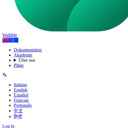
Wallible
Dokumentation
Akademie
Über uns
Pläne
Italiano
English
Español
Français
Português
中文
हिन्दी
Log In