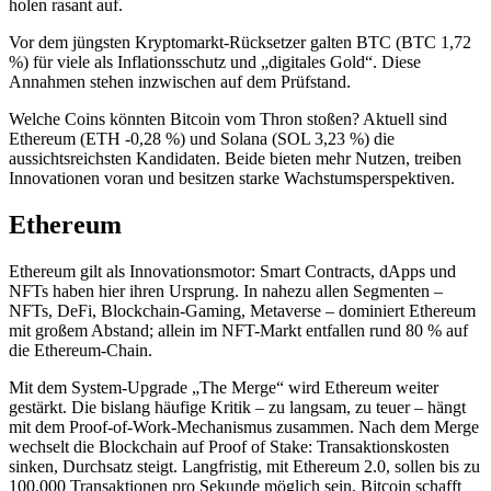
holen rasant auf.
Vor dem jüngsten Kryptomarkt-Rücksetzer galten BTC (BTC 1,72
%) für viele als Inflationsschutz und „digitales Gold“. Diese
Annahmen stehen inzwischen auf dem Prüfstand.
Welche Coins könnten Bitcoin vom Thron stoßen? Aktuell sind
Ethereum (ETH -0,28 %) und Solana (SOL 3,23 %) die
aussichtsreichsten Kandidaten. Beide bieten mehr Nutzen, treiben
Innovationen voran und besitzen starke Wachstumsperspektiven.
Ethereum
Ethereum gilt als Innovationsmotor: Smart Contracts, dApps und
NFTs haben hier ihren Ursprung. In nahezu allen Segmenten –
NFTs, DeFi, Blockchain-Gaming, Metaverse – dominiert Ethereum
mit großem Abstand; allein im NFT-Markt entfallen rund 80 % auf
die Ethereum-Chain.
Mit dem System-Upgrade „The Merge“ wird Ethereum weiter
gestärkt. Die bislang häufige Kritik – zu langsam, zu teuer – hängt
mit dem Proof-of-Work-Mechanismus zusammen. Nach dem Merge
wechselt die Blockchain auf Proof of Stake: Transaktionskosten
sinken, Durchsatz steigt. Langfristig, mit Ethereum 2.0, sollen bis zu
100.000 Transaktionen pro Sekunde möglich sein. Bitcoin schafft