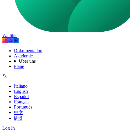
Wallible
Dokumentation
Akademie
Über uns
Pläne
Italiano
English
Español
Français
Português
中文
हिन्दी
Log In