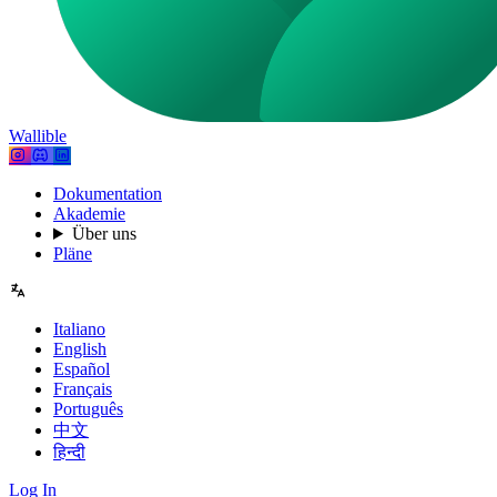
Wallible
Dokumentation
Akademie
Über uns
Pläne
Italiano
English
Español
Français
Português
中文
हिन्दी
Log In