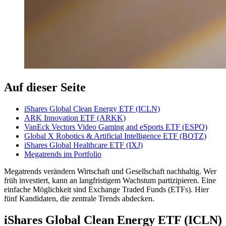
Auf dieser Seite
iShares Global Clean Energy ETF (ICLN)
ARK Innovation ETF (ARKK)
VanEck Vectors Video Gaming and eSports ETF (ESPO)
Global X Robotics & Artificial Intelligence ETF (BOTZ)
iShares Global Healthcare ETF (IXJ)
Megatrends im Portfolio
Megatrends verändern Wirtschaft und Gesellschaft nachhaltig. Wer
früh investiert, kann an langfristigem Wachstum partizipieren. Eine
einfache Möglichkeit sind Exchange Traded Funds (ETFs). Hier
fünf Kandidaten, die zentrale Trends abdecken.
iShares Global Clean Energy ETF (ICLN)