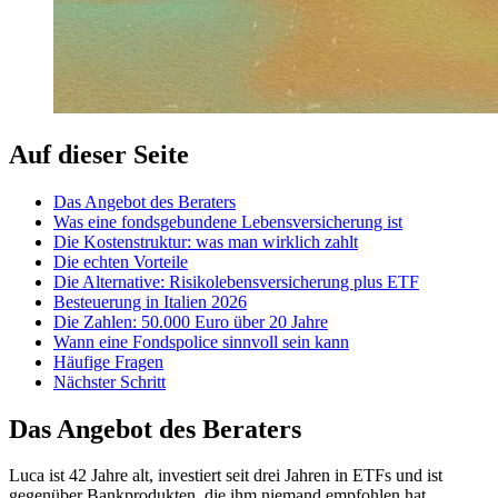
Auf dieser Seite
Das Angebot des Beraters
Was eine fondsgebundene Lebensversicherung ist
Die Kostenstruktur: was man wirklich zahlt
Die echten Vorteile
Die Alternative: Risikolebensversicherung plus ETF
Besteuerung in Italien 2026
Die Zahlen: 50.000 Euro über 20 Jahre
Wann eine Fondspolice sinnvoll sein kann
Häufige Fragen
Nächster Schritt
Das Angebot des Beraters
Luca ist 42 Jahre alt, investiert seit drei Jahren in ETFs und ist
gegenüber Bankprodukten, die ihm niemand empfohlen hat,