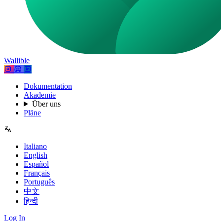
Wallible
Dokumentation
Akademie
Über uns
Pläne
Italiano
English
Español
Français
Português
中文
हिन्दी
Log In