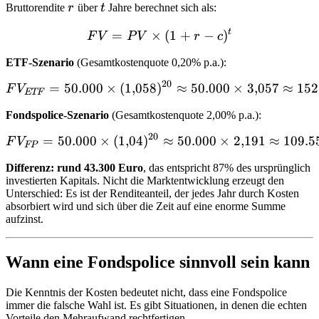
r
t
Bruttorendite
r
über
t
Jahre berechnet sich als:
t
=
×
FV = PV \times (1 + r - c)
(
1
+
−
)
F
V
P
V
r
c
ETF-Szenario
(Gesamtkostenquote 0,20% p.a.):
20
=
50.000
×
(
1
,
058
)
FV_{ETF} = 50.000 \times
≈
50.000
×
3
,
057
≈
152
F
V
ETF
Fondspolice-Szenario
(Gesamtkostenquote 2,00% p.a.):
20
=
50.000
×
(
1
,
04
)
FV_{FP} = 50.000 \times 
≈
50.000
×
2
,
191
≈
109.5
F
V
FP
Differenz: rund 43.300 Euro
, das entspricht 87% des ursprünglich
investierten Kapitals. Nicht die Marktentwicklung erzeugt den
Unterschied: Es ist der Renditeanteil, der jedes Jahr durch Kosten
absorbiert wird und sich über die Zeit auf eine enorme Summe
aufzinst.
Wann eine Fondspolice sinnvoll sein kann
Die Kenntnis der Kosten bedeutet nicht, dass eine Fondspolice
immer die falsche Wahl ist. Es gibt Situationen, in denen die echten
Vorteile den Mehraufwand rechtfertigen.