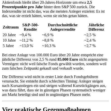
Aktienfonds bleibt über 20-Jahres-Horizonte um etwa
2,5
Prozentpunkte pro Jahr
hinter dem S&P 500 zurück. Die
Indexrendite ist nicht das, was die meisten Anleger erzielen: Es ist
das, was sie erzielt hätten, wenn sie nichts getan hätten.
S&P-500-
Durchschnittliche
Jährliche
Zeitraum
Rendite
Anlegerrendite
Differenz
20 Jahre
~9,4 %
~6,9 %
~2,5 %
10 Jahre
~11,2 %
~8,8 %
~2,4 %
5 Jahre
~13,0 %
~10,3 %
~2,7 %
Bei einer Anlage von 100.000 Euro über 20 Jahre entspricht eine
jährliche Differenz von 2,5 % rund
85.000 Euro
nicht angespartem
Vermögen: nicht weil falsche Fonds gewählt wurden, sondern weil
zum falschen Zeitpunkt gekauft und verkauft wurde.
Die Differenz wird nicht in erster Linie durch Fondsgebühren
verursacht. Sie entsteht durch schlechtes Timing: Anleger steigen
nach Kursanstiegen ein und steigen während Kursrückgängen aus,
was dazu führt, dass sie in günstigen Phasen systematisch weniger
am Markt beteiligt sind und in ungünstigen Phasen mehr.
Vier praktische Gegenmaßnahmen