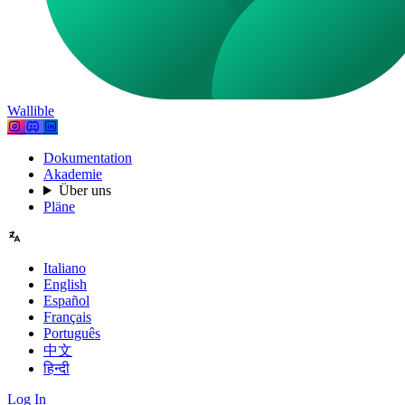
Wallible
Dokumentation
Akademie
Über uns
Pläne
Italiano
English
Español
Français
Português
中文
हिन्दी
Log In