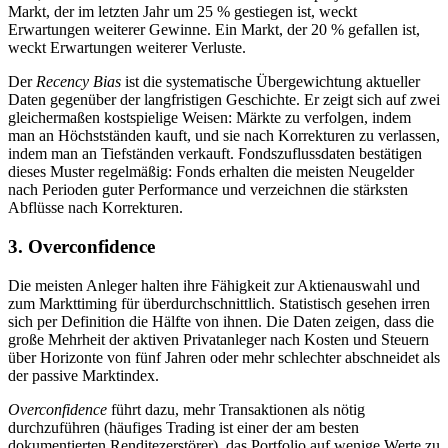
Markt, der im letzten Jahr um 25 % gestiegen ist, weckt
Erwartungen weiterer Gewinne. Ein Markt, der 20 % gefallen ist,
weckt Erwartungen weiterer Verluste.
Der
Recency Bias
ist die systematische Übergewichtung aktueller
Daten gegenüber der langfristigen Geschichte. Er zeigt sich auf zwei
gleichermaßen kostspielige Weisen: Märkte zu verfolgen, indem
man an Höchstständen kauft, und sie nach Korrekturen zu verlassen,
indem man an Tiefständen verkauft. Fondszuflussdaten bestätigen
dieses Muster regelmäßig: Fonds erhalten die meisten Neugelder
nach Perioden guter Performance und verzeichnen die stärksten
Abflüsse nach Korrekturen.
3. Overconfidence
Die meisten Anleger halten ihre Fähigkeit zur Aktienauswahl und
zum Markttiming für überdurchschnittlich. Statistisch gesehen irren
sich per Definition die Hälfte von ihnen. Die Daten zeigen, dass die
große Mehrheit der aktiven Privatanleger nach Kosten und Steuern
über Horizonte von fünf Jahren oder mehr schlechter abschneidet als
der passive Marktindex.
Overconfidence
führt dazu, mehr Transaktionen als nötig
durchzuführen (häufiges Trading ist einer der am besten
dokumentierten Renditezerstörer), das Portfolio auf wenige Werte zu