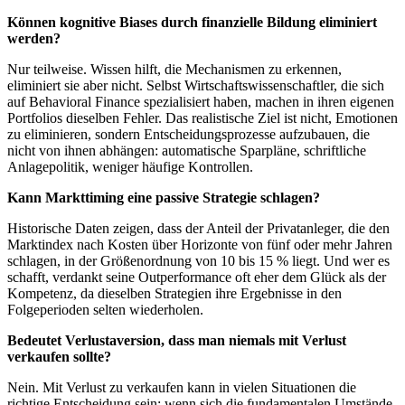
Können kognitive Biases durch finanzielle Bildung eliminiert
werden?
Nur teilweise. Wissen hilft, die Mechanismen zu erkennen,
eliminiert sie aber nicht. Selbst Wirtschaftswissenschaftler, die sich
auf Behavioral Finance spezialisiert haben, machen in ihren eigenen
Portfolios dieselben Fehler. Das realistische Ziel ist nicht, Emotionen
zu eliminieren, sondern Entscheidungsprozesse aufzubauen, die
nicht von ihnen abhängen: automatische Sparpläne, schriftliche
Anlagepolitik, weniger häufige Kontrollen.
Kann Markttiming eine passive Strategie schlagen?
Historische Daten zeigen, dass der Anteil der Privatanleger, die den
Marktindex nach Kosten über Horizonte von fünf oder mehr Jahren
schlagen, in der Größenordnung von 10 bis 15 % liegt. Und wer es
schafft, verdankt seine Outperformance oft eher dem Glück als der
Kompetenz, da dieselben Strategien ihre Ergebnisse in den
Folgeperioden selten wiederholen.
Bedeutet Verlustaversion, dass man niemals mit Verlust
verkaufen sollte?
Nein. Mit Verlust zu verkaufen kann in vielen Situationen die
richtige Entscheidung sein: wenn sich die fundamentalen Umstände