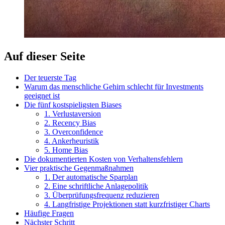
Auf dieser Seite
Der teuerste Tag
Warum das menschliche Gehirn schlecht für Investments
geeignet ist
Die fünf kostspieligsten Biases
1. Verlustaversion
2. Recency Bias
3. Overconfidence
4. Ankerheuristik
5. Home Bias
Die dokumentierten Kosten von Verhaltensfehlern
Vier praktische Gegenmaßnahmen
1. Der automatische Sparplan
2. Eine schriftliche Anlagepolitik
3. Überprüfungsfrequenz reduzieren
4. Langfristige Projektionen statt kurzfristiger Charts
Häufige Fragen
Nächster Schritt