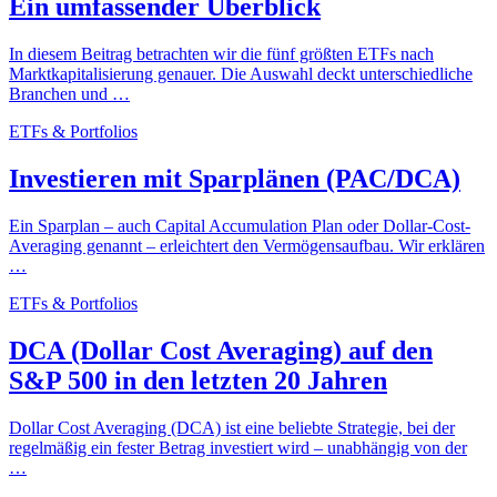
Ein umfassender Überblick
In diesem Beitrag betrachten wir die fünf größten ETFs nach
Marktkapitalisierung genauer. Die Auswahl deckt unterschiedliche
Branchen und …
ETFs & Portfolios
Investieren mit Sparplänen (PAC/DCA)
Ein Sparplan – auch Capital Accumulation Plan oder Dollar-Cost-
Averaging genannt – erleichtert den Vermögensaufbau. Wir erklären
…
ETFs & Portfolios
DCA (Dollar Cost Averaging) auf den
S&P 500 in den letzten 20 Jahren
Dollar Cost Averaging (DCA) ist eine beliebte Strategie, bei der
regelmäßig ein fester Betrag investiert wird – unabhängig von der
…