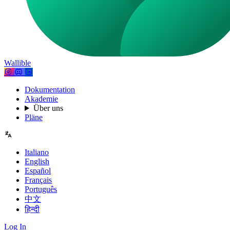
Wallible
Dokumentation
Akademie
Über uns
Pläne
Italiano
English
Español
Français
Português
中文
हिन्दी
Log In