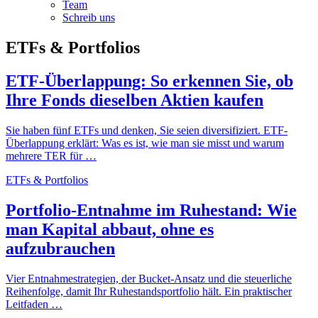
Team
Schreib uns
ETFs & Portfolios
ETF-Überlappung: So erkennen Sie, ob
Ihre Fonds dieselben Aktien kaufen
Sie haben fünf ETFs und denken, Sie seien diversifiziert. ETF-
Überlappung erklärt: Was es ist, wie man sie misst und warum
mehrere TER für …
ETFs & Portfolios
Portfolio-Entnahme im Ruhestand: Wie
man Kapital abbaut, ohne es
aufzubrauchen
Vier Entnahmestrategien, der Bucket-Ansatz und die steuerliche
Reihenfolge, damit Ihr Ruhestandsportfolio hält. Ein praktischer
Leitfaden …