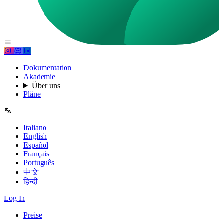
Dokumentation
Akademie
Über uns
Pläne
Italiano
English
Español
Français
Português
中文
हिन्दी
Log In
Preise