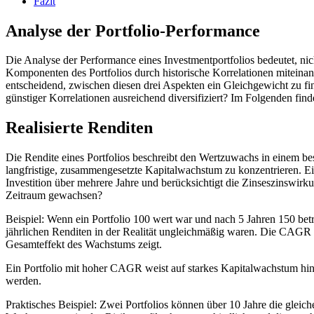
Fazit
Analyse der Portfolio‑Performance
Die Analyse der Performance eines Investmentportfolios bedeutet, nic
Komponenten des Portfolios durch historische Korrelationen miteinande
entscheidend, zwischen diesen drei Aspekten ein Gleichgewicht zu find
günstiger Korrelationen ausreichend diversifiziert? Im Folgenden fin
Realisierte Renditen
Die Rendite eines Portfolios beschreibt den Wertzuwachs in einem bes
langfristige, zusammengesetzte Kapitalwachstum zu konzentrieren. Ei
Investition über mehrere Jahre und berücksichtigt die Zinseszinswirk
Zeitraum gewachsen?
Beispiel: Wenn ein Portfolio 100 wert war und nach 5 Jahren 150 bet
jährlichen Renditen in der Realität ungleichmäßig waren. Die CAGR er
Gesamteffekt des Wachstums zeigt.
Ein Portfolio mit hoher CAGR weist auf starkes Kapitalwachstum hin 
werden.
Praktisches Beispiel: Zwei Portfolios können über 10 Jahre die gle