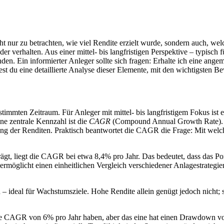
ht nur zu betrachten, wie viel Rendite erzielt wurde, sondern auch, w
r verhalten. Aus einer mittel‑ bis langfristigen Perspektive – typisch 
en. Ein informierter Anleger sollte sich fragen: Erhalte ich eine angem
dest du eine detaillierte Analyse dieser Elemente, mit den wichtigsten 
timmten Zeitraum. Für Anleger mit mittel‑ bis langfristigem Fokus ist 
ne zentrale Kennzahl ist die
CAGR
(Compound Annual Growth Rate). Di
ung der Renditen. Praktisch beantwortet die CAGR die Frage: Mit welche
rägt, liegt die CAGR bei etwa 8,4% pro Jahr. Das bedeutet, dass das P
möglicht einen einheitlichen Vergleich verschiedener Anlagestrategien 
– ideal für Wachstumsziele. Hohe Rendite allein genügt jedoch nicht;
iche CAGR von 6% pro Jahr haben, aber das eine hat einen Drawdown vo