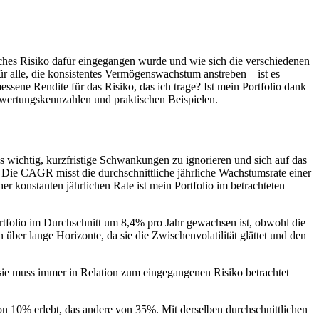
elches Risiko dafür eingegangen wurde und wie sich die verschiedenen
für alle, die konsistentes Vermögenswachstum anstreben – ist es
essene Rendite für das Risiko, das ich trage? Ist mein Portfolio dank
Bewertungskennzahlen und praktischen Beispielen.
es wichtig, kurzfristige Schwankungen zu ignorieren und sich auf das
e CAGR misst die durchschnittliche jährliche Wachstumsrate einer
r konstanten jährlichen Rate ist mein Portfolio im betrachteten
ortfolio im Durchschnitt um 8,4% pro Jahr gewachsen ist, obwohl die
über lange Horizonte, da sie die Zwischenvolatilität glättet und den
 sie muss immer in Relation zum eingegangenen Risiko betrachtet
n 10% erlebt, das andere von 35%. Mit derselben durchschnittlichen