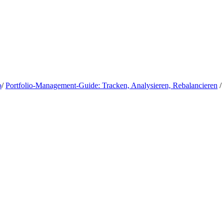
o
/
Portfolio-Management-Guide: Tracken, Analysieren, Rebalancieren
/