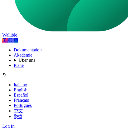
Wallible
Dokumentation
Akademie
Über uns
Pläne
Italiano
English
Español
Français
Português
中文
हिन्दी
Log In