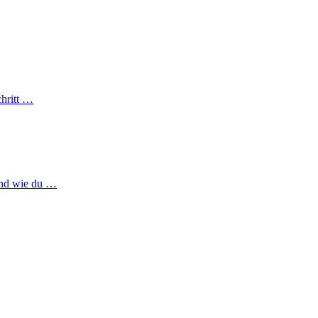
chritt …
und wie du …