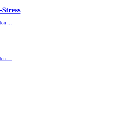
-Stress
ation …
hlen …