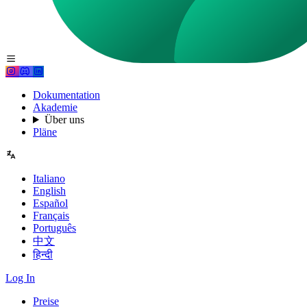
Dokumentation
Akademie
Über uns
Pläne
Italiano
English
Español
Français
Português
中文
हिन्दी
Log In
Preise