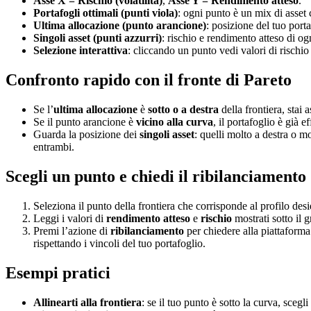
Asse X = Rischio (volatilità)
,
Asse Y = Rendimento atteso
.
Portafogli ottimali (punti viola)
: ogni punto è un mix di asset 
Ultima allocazione (punto arancione)
: posizione del tuo porta
Singoli asset (punti azzurri)
: rischio e rendimento atteso di og
Selezione interattiva
: cliccando un punto vedi valori di rischio
Confronto rapido con il fronte di Pareto
Se l’
ultima allocazione
è
sotto o a destra
della frontiera, stai
Se il punto arancione è
vicino alla curva
, il portafoglio è già ef
Guarda la posizione dei
singoli asset
: quelli molto a destra o m
entrambi.
Scegli un punto e chiedi il ribilanciamento
Seleziona il punto della frontiera che corrisponde al profilo de
Leggi i valori di
rendimento atteso
e
rischio
mostrati sotto il g
Premi l’azione di
ribilanciamento
per chiedere alla piattaforma 
rispettando i vincoli del tuo portafoglio.
Esempi pratici
Allinearti alla frontiera
: se il tuo punto è sotto la curva, scegl