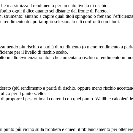
che massimizza il rendimento per un dato livello di rischio.
foglio oggi; ti dice quanto sei distante dal fronte di Pareto.
ni strumento; aiutano a capire quali titoli spingono o frenano l’efficienza
 e rendimento del portafoglio selezionato e li confronti con i tuoi.
 assumendo più rischio a parità di rendimento (o meno rendimento a parità 
ficiente per il livello di rischio scelto.
olto in alto evidenziano titoli che aumentano rischio o rendimento in mod
siderato (più rendimento a parità di rischio, oppure meno rischio accetta
rafico per il punto scelto.
di proporre i pesi ottimali coerenti con quel punto. Wallible calcolerà le
i il punto più vicino sulla frontiera e chiedi il ribilanciamento per ottener