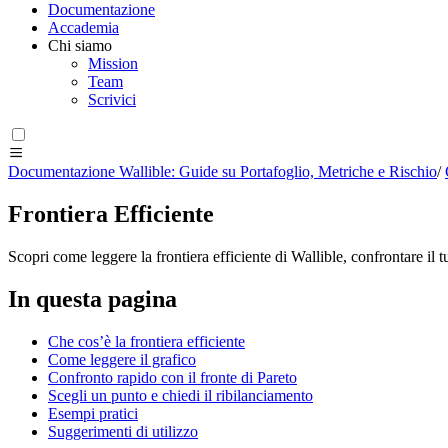
Documentazione
Accademia
Chi siamo
Mission
Team
Scrivici
Documentazione Wallible: Guide su Portafoglio, Metriche e Rischio
/
Frontiera Efficiente
Scopri come leggere la frontiera efficiente di Wallible, confrontare il t
In questa pagina
Che cos’è la frontiera efficiente
Come leggere il grafico
Confronto rapido con il fronte di Pareto
Scegli un punto e chiedi il ribilanciamento
Esempi pratici
Suggerimenti di utilizzo