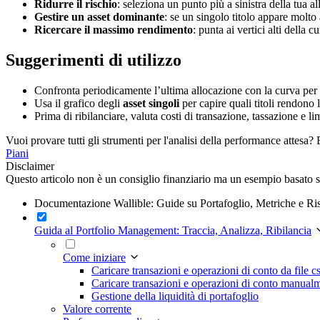
Ridurre il rischio
: seleziona un punto più a sinistra della tua 
Gestire un asset dominante
: se un singolo titolo appare molto 
Ricercare il massimo rendimento
: punta ai vertici alti della 
Suggerimenti di utilizzo
Confronta periodicamente l’ultima allocazione con la curva per 
Usa il grafico degli
asset singoli
per capire quali titoli rendono l
Prima di ribilanciare, valuta costi di transazione, tassazione e lim
Vuoi provare tutti gli strumenti per l'analisi della performance attesa? E
Piani
Disclaimer
Questo articolo non è un consiglio finanziario ma un esempio basato su
Documentazione Wallible: Guide su Portafoglio, Metriche e Ri
Guida al Portfolio Management: Traccia, Analizza, Ribilancia
Come iniziare
Caricare transazioni e operazioni di conto da file c
Caricare transazioni e operazioni di conto manual
Gestione della liquidità di portafoglio
Valore corrente