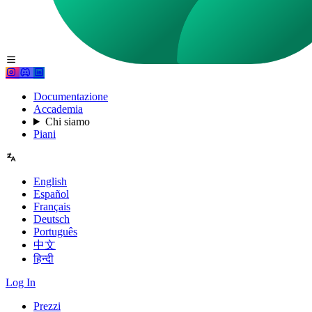
Documentazione
Accademia
Chi siamo
Piani
English
Español
Français
Deutsch
Português
中文
हिन्दी
Log In
Prezzi