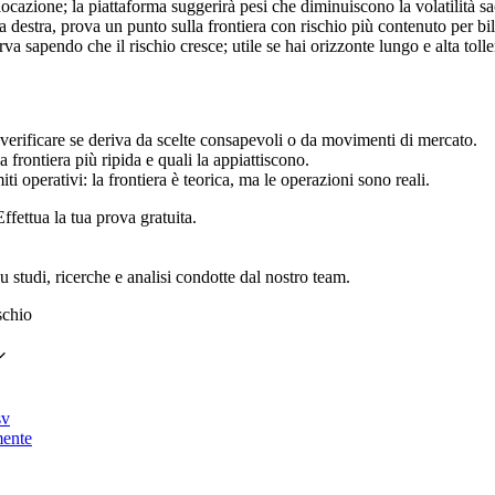
allocazione; la piattaforma suggerirà pesi che diminuiscono la volatilità 
a destra, prova un punto sulla frontiera con rischio più contenuto per bil
curva sapendo che il rischio cresce; utile se hai orizzonte lungo e alta tolle
verificare se deriva da scelte consapevoli o da movimenti di mercato.
a frontiera più ripida e quali la appiattiscono.
iti operativi: la frontiera è teorica, ma le operazioni sono reali.
ffettua la tua prova gratuita.
 studi, ricerche e analisi condotte dal nostro team.
schio
sv
mente