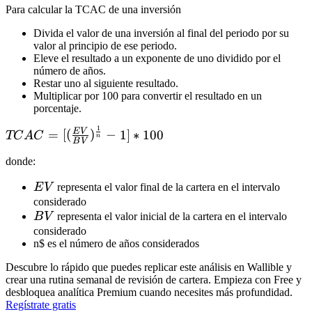
Para calcular la TCAC de una inversión
Divida el valor de una inversión al final del periodo por su
valor al principio de ese periodo.
Eleve el resultado a un exponente de uno dividido por el
número de años.
Restar uno al siguiente resultado.
Multiplicar por 100 para convertir el resultado en un
porcentaje.
1
TCAC =
E
V
=
[(
)
−
1
]
∗
100
TC
A
C
n
B
V
[(\frac{EV}
donde:
{BV})^{\frac{1}
{n}} - 1] * 100
EV
E
V
representa el valor final de la cartera en el intervalo
considerado
BV
B
V
representa el valor inicial de la cartera en el intervalo
considerado
n
$ es el número de años considerados
Descubre lo rápido que puedes replicar este análisis en Wallible y
crear una rutina semanal de revisión de cartera. Empieza con Free y
desbloquea analítica Premium cuando necesites más profundidad.
Regístrate gratis