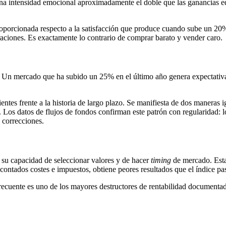
 intensidad emocional aproximadamente el doble que las ganancias equi
porcionada respecto a la satisfacción que produce cuando sube un 20%. 
raciones. Es exactamente lo contrario de comprar barato y vender caro.
r. Un mercado que ha subido un 25% en el último año genera expectati
cientes frente a la historia de largo plazo. Se manifiesta de dos manera
os datos de flujos de fondos confirman este patrón con regularidad: lo
 correcciones.
 su capacidad de seleccionar valores y de hacer
timing
de mercado. Esta
scontados costes e impuestos, obtiene peores resultados que el índice p
frecuente es uno de los mayores destructores de rentabilidad documentad