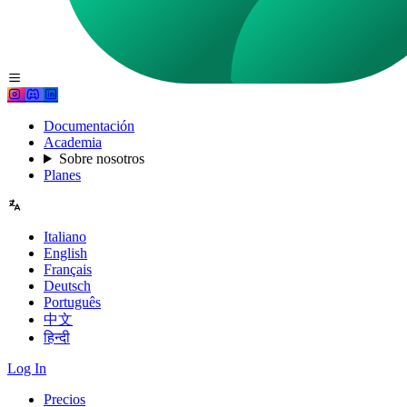
Documentación
Academia
Sobre nosotros
Planes
Italiano
English
Français
Deutsch
Português
中文
हिन्दी
Log In
Precios