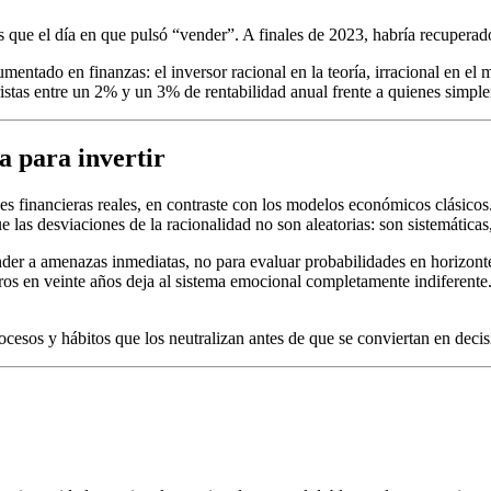
s que el día en que pulsó “vender”. A finales de 2023, habría recuper
mentado en finanzas: el inversor racional en la teoría, irracional en el
istas entre un 2% y un 3% de rentabilidad anual frente a quienes simple
a para invertir
es financieras reales, en contraste con los modelos económicos clásic
as desviaciones de la racionalidad no son aleatorias: son sistemáticas,
der a amenazas inmediatas, no para evaluar probabilidades en horizonte
s en veinte años deja al sistema emocional completamente indiferente. Es
ocesos y hábitos que los neutralizan antes de que se conviertan en decisi