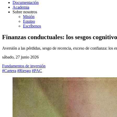
Documentación
Academia
Sobre nosotros
Misión
Equipo
Escríbenos
Finanzas conductuales: los sesgos cognitivo
Aversión a las pérdidas, sesgo de recencia, exceso de confianza: los e
sábado, 27 junio 2026
Fundamentos de inversión
#Cartera
#Riesgo
#PAC