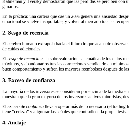
Kahneman y Tversky demostraron que las pérdidas se perciben con una
ganarlos.
En la práctica: una cartera que cae un 20% genera una ansiedad despro
emocional se vuelve insoportable, y volver al mercado tras las recupe
2. Sesgo de recencia
El cerebro humano extrapola hacia el futuro lo que acaba de observa
de caídas adicionales.
El
sesgo de recencia
es la sobrevaloración sistemática de los datos re
máximos, y abandonarlos tras las correcciones vendiendo en mínimos. L
buen comportamiento y sufren los mayores reembolsos después de las
3. Exceso de confianza
La mayoría de los inversores se consideran por encima de la media en
muestran que la gran mayoría de los inversores activos minoristas, de
El
exceso de confianza
lleva a operar más de lo necesario (el trading 
tiene “certeza” y a ignorar las señales que contradicen la propia tesis.
4. Anclaje