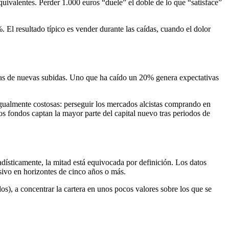
valentes. Perder 1.000 euros “duele” el doble de lo que “satisface”
El resultado típico es vender durante las caídas, cuando el dolor
vas de nuevas subidas. Uno que ha caído un 20% genera expectativas
s igualmente costosas: perseguir los mercados alcistas comprando en
s fondos captan la mayor parte del capital nuevo tras periodos de
dísticamente, la mitad está equivocada por definición. Los datos
asivo en horizontes de cinco años o más.
os), a concentrar la cartera en unos pocos valores sobre los que se