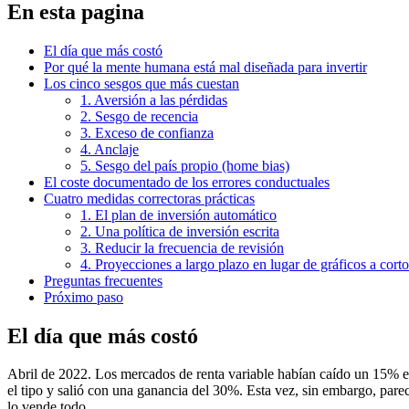
En esta pagina
El día que más costó
Por qué la mente humana está mal diseñada para invertir
Los cinco sesgos que más cuestan
1. Aversión a las pérdidas
2. Sesgo de recencia
3. Exceso de confianza
4. Anclaje
5. Sesgo del país propio (home bias)
El coste documentado de los errores conductuales
Cuatro medidas correctoras prácticas
1. El plan de inversión automático
2. Una política de inversión escrita
3. Reducir la frecuencia de revisión
4. Proyecciones a largo plazo en lugar de gráficos a corto
Preguntas frecuentes
Próximo paso
El día que más costó
Abril de 2022. Los mercados de renta variable habían caído un 15% 
el tipo y salió con una ganancia del 30%. Esta vez, sin embargo, parec
lo vende todo.