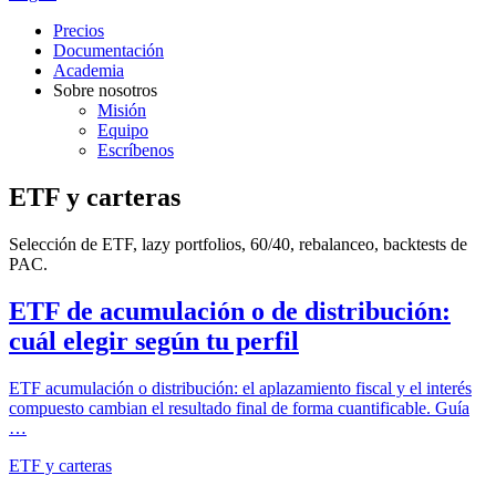
Precios
Documentación
Academia
Sobre nosotros
Misión
Equipo
Escríbenos
ETF y carteras
Selección de ETF, lazy portfolios, 60/40, rebalanceo, backtests de
PAC.
ETF de acumulación o de distribución:
cuál elegir según tu perfil
ETF acumulación o distribución: el aplazamiento fiscal y el interés
compuesto cambian el resultado final de forma cuantificable. Guía
…
ETF y carteras