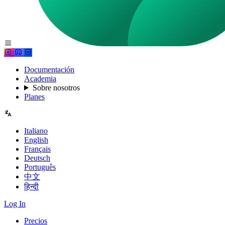
Documentación
Academia
Sobre nosotros
Planes
Italiano
English
Français
Deutsch
Português
中文
हिन्दी
Log In
Precios