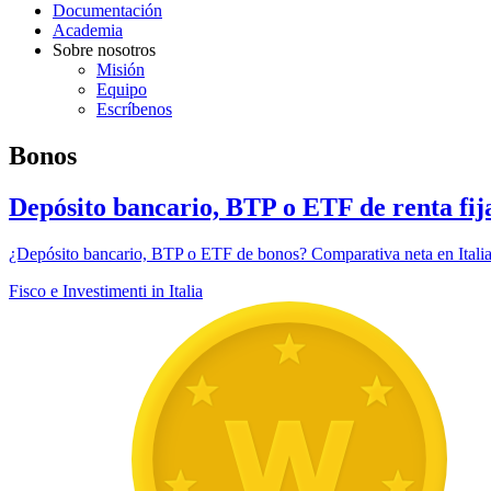
Documentación
Academia
Sobre nosotros
Misión
Equipo
Escríbenos
Bonos
Depósito bancario, BTP o ETF de renta fija
¿Depósito bancario, BTP o ETF de bonos? Comparativa neta en Itali
Fisco e Investimenti in Italia