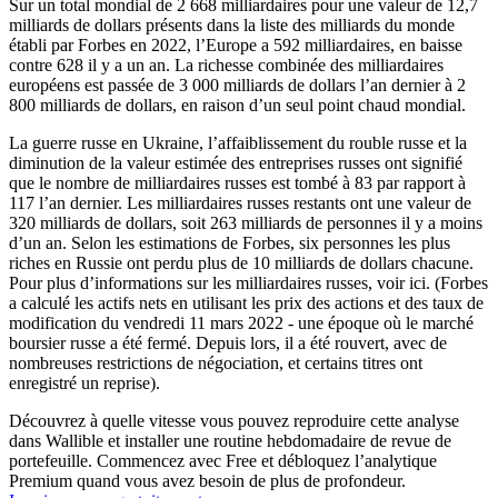
Sur un total mondial de 2 668 milliardaires pour une valeur de 12,7
milliards de dollars présents dans la liste des milliards du monde
établi par Forbes en 2022, l’Europe a 592 milliardaires, en baisse
contre 628 il y a un an. La richesse combinée des milliardaires
européens est passée de 3 000 milliards de dollars l’an dernier à 2
800 milliards de dollars, en raison d’un seul point chaud mondial.
La guerre russe en Ukraine, l’affaiblissement du rouble russe et la
diminution de la valeur estimée des entreprises russes ont signifié
que le nombre de milliardaires russes est tombé à 83 par rapport à
117 l’an dernier. Les milliardaires russes restants ont une valeur de
320 milliards de dollars, soit 263 milliards de personnes il y a moins
d’un an. Selon les estimations de Forbes, six personnes les plus
riches en Russie ont perdu plus de 10 milliards de dollars chacune.
Pour plus d’informations sur les milliardaires russes, voir ici. (Forbes
a calculé les actifs nets en utilisant les prix des actions et des taux de
modification du vendredi 11 mars 2022 - une époque où le marché
boursier russe a été fermé. Depuis lors, il a été rouvert, avec de
nombreuses restrictions de négociation, et certains titres ont
enregistré un reprise).
Découvrez à quelle vitesse vous pouvez reproduire cette analyse
dans Wallible et installer une routine hebdomadaire de revue de
portefeuille. Commencez avec Free et débloquez l’analytique
Premium quand vous avez besoin de plus de profondeur.