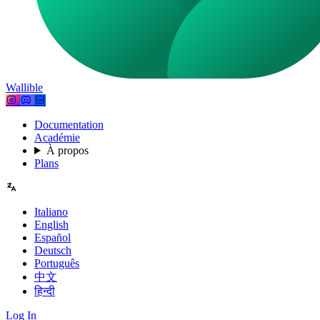
Wallible
Documentation
Académie
À propos
Plans
Italiano
English
Español
Deutsch
Português
中文
हिन्दी
Log In