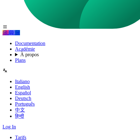
Documentation
Académie
À propos
Plans
Italiano
English
Español
Deutsch
Português
中文
हिन्दी
Log In
Tarifs