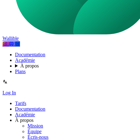
Wallible
Documentation
Académie
À propos
Plans
Log In
Tarifs
Documentation
Académie
À propos
Mission
Équipe
Écris-nous