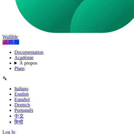
Wallible
Documentation
Académie
À propos
Plans
Italiano
English
Español
Deutsch
Português
中文
हिन्दी
Log In