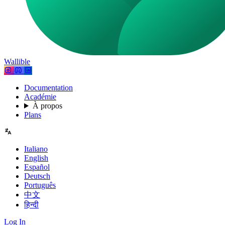
Wallible
Documentation
Académie
À propos
Plans
Italiano
English
Español
Deutsch
Português
中文
हिन्दी
Log In