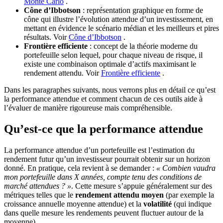
Monte Carlo
.
Cône d’Ibbotson
: représentation graphique en forme de
cône qui illustre l’évolution attendue d’un investissement, en
mettant en évidence le scénario médian et les meilleurs et pires
résultats. Voir
Cône d’Ibbotson
.
Frontière efficiente
: concept de la théorie moderne du
portefeuille selon lequel, pour chaque niveau de risque, il
existe une combinaison optimale d’actifs maximisant le
rendement attendu. Voir
Frontière efficiente
.
Dans les paragraphes suivants, nous verrons plus en détail ce qu’est
la performance attendue et comment chacun de ces outils aide à
l’évaluer de manière rigoureuse mais compréhensible.
Qu’est‑ce que la performance attendue
La performance attendue d’un portefeuille est l’estimation du
rendement futur qu’un investisseur pourrait obtenir sur un horizon
donné. En pratique, cela revient à se demander :
« Combien vaudra
mon portefeuille dans X années, compte tenu des conditions de
marché attendues ? »
. Cette mesure s’appuie généralement sur des
métriques telles que le
rendement attendu moyen
(par exemple la
croissance annuelle moyenne attendue) et la
volatilité
(qui indique
dans quelle mesure les rendements peuvent fluctuer autour de la
moyenne).