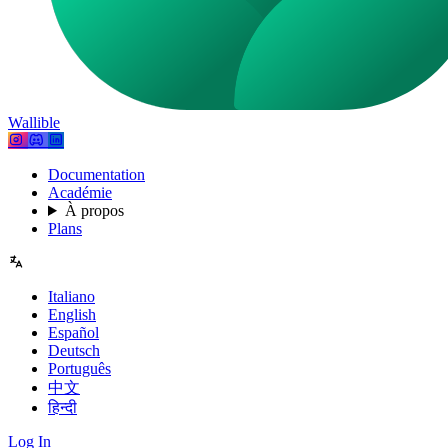
Wallible
Documentation
Académie
À propos
Plans
Italiano
English
Español
Deutsch
Português
中文
हिन्दी
Log In