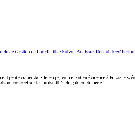
uide de Gestion de Portefeuille : Suivre, Analyser, Rééquilibrer
/
Perfor
peut évoluer dans le temps, en mettant en évidence à la fois le scénario 
rizon temporel sur les probabilités de gain ou de perte.