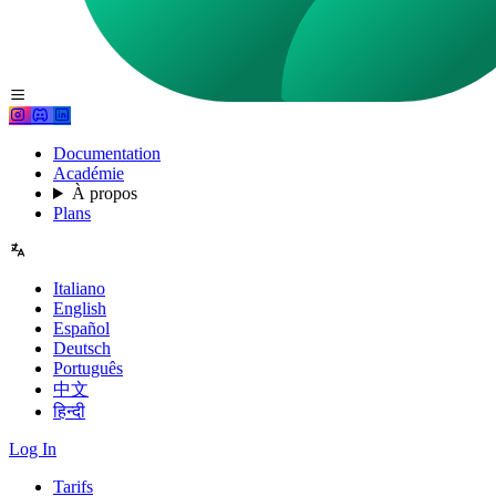
Documentation
Académie
À propos
Plans
Italiano
English
Español
Deutsch
Português
中文
हिन्दी
Log In
Tarifs