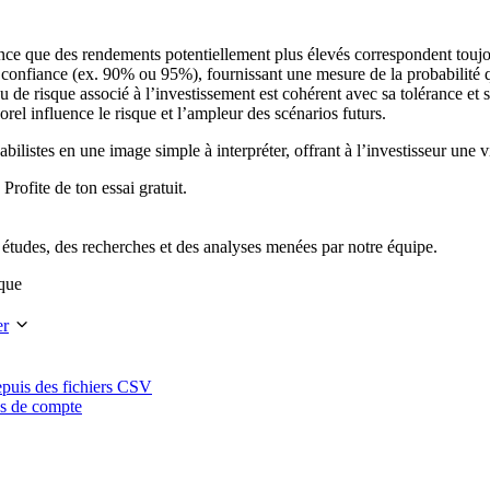
ce que des rendements potentiellement plus élevés correspondent toujour
e confiance (ex. 90% ou 95%), fournissant une mesure de la probabilité que 
u de risque associé à l’investissement est cohérent avec sa tolérance et s
l influence le risque et l’ampleur des scénarios futurs.
bilistes en une image simple à interpréter, offrant à l’investisseur une v
rofite de ton essai gratuit.
s études, des recherches et des analyses menées par notre équipe.
sque
er
epuis des fichiers CSV
ns de compte