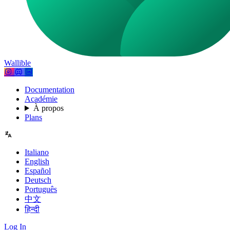
Wallible
Documentation
Académie
À propos
Plans
Italiano
English
Español
Deutsch
Português
中文
हिन्दी
Log In