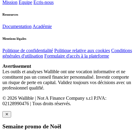
Mission
Équipe
Écris-nous
Ressources
Documentation
Académie
Mentions légales
Politique de confidentialité
Politique relative aux cookies
Conditions
générales d'utilisation
Formulaire d'accès à la plateforme
Avertissement
Les outils et analyses Wallible ont une vocation informative et ne
constituent pas un conseil financier personnalisé. Investir comporte
un risque de perte en capital. Validez toujours vos décisions avec un
professionnel qualifié.
© 2026 Wallible | Not A Finance Company s.r.l P.IVA:
02128990476 | Tous droits réservés.
Semaine promo de Noël