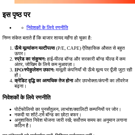
इस पृष्ठ पर
निवेशकों के लिये रणनीति
निम्न संकेत बताते हैं कि बाजार शायद महँगा हो चुका है:
ऊँचे मूल्यांकन मल्टीपल्स
(P/E, CAPE) ऐतिहासिक औसत से बहुत
ऊपर।
स्प्रेड का संकुचन:
हाई-यील्ड बॉन्ड और सरकारी बॉन्ड यील्ड में कम
अंतर, जोखिम के लिये कम मुआवज़ा।
IPO/स्पेकुलेशन उफान:
मामूली कंपनियाँ भी ऊँचे मूल्य पर पूँजी जुटा रही
हों।
क्रेडिट वृद्धि का अत्यधिक तेज होना
और उपभोक्ता/कंपनी का लीवरेज
बढ़ना।
निवेशकों के लिये रणनीति
पोर्टफोलियो का पुनर्संतुलन, लाभांश/क्वालिटी कम्पनियों पर जोर।
नकदी या शॉर्ट-टर्म बॉन्ड का छोटा बफर।
अनुशासित निवेश योजना जारी रखें; सर्वोत्तम समय का अनुमान लगाना
कठिन है।