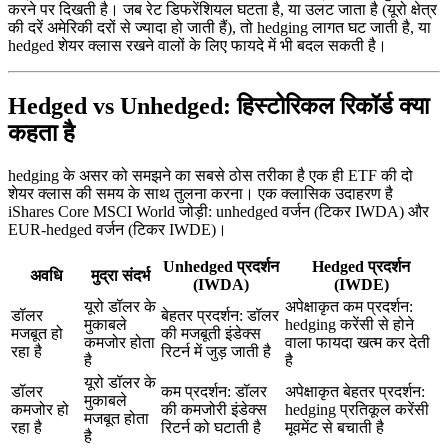
करने पर दिखती है। जब रेट डिफरेंशियल घटता है, या उलट जाता है (यूरो क्षेत्र
की दरें अमेरिकी दरों से ज्यादा हो जाती हैं), तो hedging लागत घट जाती है, या
hedged शेयर क्लास रखने वालों के लिए फायदे में भी बदल सकती है।
Hedged vs Unhedged: हिस्टोरिकल रिकॉर्ड क्या
कहता है
hedging के असर को समझने का सबसे ठोस तरीका है एक ही ETF की दो
शेयर क्लास की समय के साथ तुलना करना। एक क्लासिक उदाहरण है
iShares Core MSCI World जोड़ी: unhedged वर्जन (टिकर IWDA) और
EUR-hedged वर्जन (टिकर IWDE)।
Unhedged प्रदर्शन
Hedged प्रदर्शन
अवधि
मुद्रा संदर्भ
(IWDA)
(IWDE)
यूरो डॉलर के
अपेक्षाकृत कम प्रदर्शन:
डॉलर
बेहतर प्रदर्शन: डॉलर
मुकाबले
hedging करेंसी से होने
मजबूत हो
की मजबूती इंडेक्स
कमजोर होता
वाला फायदा खत्म कर देती
रहा है
रिटर्न में जुड़ जाती है
है
है
यूरो डॉलर के
डॉलर
कम प्रदर्शन: डॉलर
अपेक्षाकृत बेहतर प्रदर्शन:
मुकाबले
कमजोर हो
की कमजोरी इंडेक्स
hedging प्रतिकूल करेंसी
मजबूत होता
रहा है
रिटर्न को घटाती है
मूवमेंट से बचाती है
है