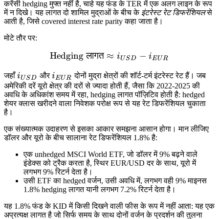
करेंसी hedging मुफ्त नहीं है, चाहे यह फंड के TER में एक अलग लाइन के रूप
में न दिखे। यह लागत दो शामिल मुद्राओं के बीच के
इंटरेस्ट रेट डिफरेंशियल
से
आती है, जिसे covered interest rate parity कहा जाता है।
मोटे तौर पर:
Hedging
लागत
≈
\text{Hedging लागत} \app
−
i
i
U
S
D
E
U
R
i_{USD}
i_{EUR}
जहाँ
i
और
i
दोनों मुद्रा क्षेत्रों की शॉर्ट-टर्म इंटरेस्ट रेट हैं। जब
U
S
D
E
U
R
अमेरिकी दरें यूरो क्षेत्र की दरों से ज्यादा होती हैं, जैसा कि 2022-2025 की
अवधि के अधिकांश समय में रहा, hedging लागत पॉज़िटिव होती है: hedged
शेयर क्लास खरीदने वाला निवेशक परोक्ष रूप से यह रेट डिफरेंशियल चुकाता
है।
एक संख्यात्मक उदाहरण से इसका आकार समझना आसान होगा। मान लीजिए
डॉलर और यूरो के बीच सालाना रेट डिफरेंशियल 1.8% है:
एक unhedged MSCI World ETF, जो डॉलर में 9% बढ़ने वाले
इंडेक्स को ट्रैक करता है, स्थिर EUR/USD दर के साथ, यूरो में
लगभग 9% रिटर्न देता है।
उसी ETF का hedged वर्जन, उसी अवधि में, लगभग वही 9% माइनस
1.8% hedging लागत यानी लगभग 7.2% रिटर्न देता है।
यह 1.8% फंड के KID में किसी दिखने वाली फीस के रूप में नहीं आता: यह एक
अप्रत्यक्ष लागत है जो सिर्फ समय के साथ दोनों वर्जन के प्रदर्शन की तुलना