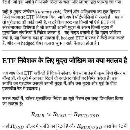
रेट है, जो इस अवधि में आपके खिलाफ चला और लगभग पूरा फायदा खा गया।
यही है
मुद्रा जोखिम (currency risk)
, रिटर्न और अस्थिरता का एक हिस्सा
जिसे ज्यादातर ETF निवेशक बिना जाने अपने पोर्टफोलियो में रखते हैं। यह न
तो प्रोडक्ट की कोई कमी है, न ट्रैकिंग एरर: यह किसी भी ऐसे ETF की
संरचनात्मक विशेषता है जो आपकी अपनी मुद्रा से अलग किसी मुद्रा में
मूल्यांकित संपत्तियों में निवेश करता है। यह गाइड बताती है कि मुद्रा जोखिम
क्या है, यह कितना बड़ा हो सकता है, hedged ETF वास्तव में कैसे काम करते
हैं, और कब hedged शेयर क्लास चुनना सही फैसला होता है।
ETF निवेशक के लिए मुद्रा जोखिम का क्या मतलब है
जब आप ऐसा ETF खरीदते हैं जिसमें डॉलर, येन या पाउंड में मूल्यांकित शेयर या
बॉन्ड हों, तो यूरो में आपका रिटर्न दो स्वतंत्र चीजों पर निर्भर करता है: उस
संपत्ति का प्रदर्शन उसकी अपनी मुद्रा में, और उस मुद्रा और यूरो के बीच
एक्सचेंज रेट में बदलाव।
सरल शब्दों में, डॉलर-मूल्यांकित निवेश का यूरो रिटर्न इस तरह विभाजित किया
जा सकता है:
≈
R_{EUR} \approx R_{U
+
R
R
R
/
E
U
R
U
S
D
E
U
R
U
S
D
R_{USD}
R_{EUR/USD}
जहाँ
R
डॉलर में संपत्ति का रिटर्न है और
R
एक्सचेंज रेट में
/
U
S
D
E
U
R
U
S
D