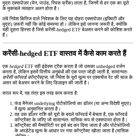
मुद्रा एक्सपोज़र (येन, पाउंड, स्विस फ्रैंक) लाता है, जिनमें से हर एक का यूरो
के मुकाबले व्यवहार अलग होता है।
लंबे निवेश क्षितिज वाले निवेशक के लिए यह दोहरा एक्सपोज़र (इक्विटी और
मुद्रा) ज़रूरी नहीं कि कोई समस्या हो। लेकिन इसे जानना जरूरी है, क्योंकि
यही दूसरा हिस्सा है जिसे करेंसी-hedged ETF बेअसर करने की कोशिश करते
हैं।
करेंसी-hedged ETF वास्तव में कैसे काम करते हैं
एक
hedged
ETF वही इंडेक्स ट्रैक करता है जो उसका unhedged वर्जन
करता है, लेकिन इसमें वित्तीय अनुबंधों की एक परत जोड़ी जाती है, सामान्यतः
करेंसी फॉरवर्ड कॉन्ट्रैक्ट्स
, जो निवेश के यूरो मूल्य पर एक्सचेंज रेट की चाल के
असर को बेअसर करने के लिए डिज़ाइन की जाती है।
सरल रूप में, यह तंत्र इस तरह काम करता है:
फंड मैनेजर underlying पोर्टफोलियो का डॉलर (या अन्य विदेशी मुद्रा)
में मूल्य अनुमानित करता है।
वह उस डॉलर राशि को यूरो के बदले फॉरवर्ड में बेचता है, एक फॉरवर्ड
कॉन्ट्रैक्ट के जरिए जो सामान्यतः मासिक रूप से एक्सपायर होता है।
कॉन्ट्रैक्ट की मैच्योरिटी पर इसे बंद कर दिया जाता है और पोर्टफोलियो
के अपडेटेड मूल्य के आधार पर नया कॉन्ट्रैक्ट खोला जाता है (मासिक