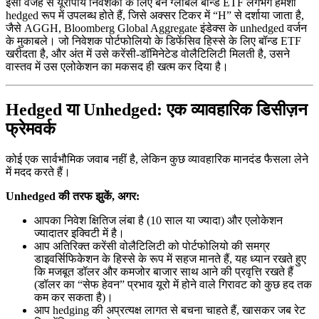
इसी वजह से यूरोपीय निवेशकों के लिए बने ग्लोबल बॉन्ड ETF लगभग हमेशा
hedged रूप में उपलब्ध होते हैं, जिसे अक्सर टिकर में “H” से दर्शाया जाता है,
जैसे AGGH, Bloomberg Global Aggregate इंडेक्स के unhedged वर्जन
के मुकाबले। जो निवेशक पोर्टफोलियो के डिफेंसिव हिस्से के लिए बॉन्ड ETF
खरीदता है, और अंत में उसे करेंसी-डॉमिनेटेड वोलैटिलिटी मिलती है, उसने
वास्तव में उस एलोकेशन का मकसद ही खत्म कर दिया है।
Hedged या Unhedged: एक व्यावहारिक डिसीज़न
फ्रेमवर्क
कोई एक सार्वभौमिक जवाब नहीं है, लेकिन कुछ व्यावहारिक मानदंड फैसला लेने
में मदद करते हैं।
Unhedged की तरफ झुकें, अगर:
आपका निवेश क्षितिज लंबा है (10 साल या ज्यादा) और एलोकेशन
ज्यादातर इक्विटी में है।
आप अतिरिक्त करेंसी वोलैटिलिटी को पोर्टफोलियो की समग्र
डाइवर्सिफिकेशन के हिस्से के रूप में सहज मानते हैं, यह ध्यान रखते हुए
कि मजबूत डॉलर और कमजोर बाजार साथ आने की प्रवृत्ति रखते हैं
(डॉलर का “सेफ हेवन” प्रभाव यूरो में होने वाले गिरावट को कुछ हद तक
कम कर सकता है)।
आप hedging की अप्रत्यक्ष लागत से बचना चाहते हैं, खासकर जब रेट