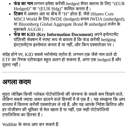
फंड का नाम
लगभग हमेशा करेंसी-hedged शेयर क्लास के लिए “(EUR
Hedged)” या “(EUR Hdg)” शामिल करता है।
टिकर
में अक्सर अंत या बीच में “H” होता है: जैसे iShares Core
MSCI World के लिए IWDE (hedged) बनाम IWDA (unhedged),
या Bloomberg Global Aggregate Bond के unhedged वर्जन के
मुकाबले AGGH।
फंड का KID (Key Information Document)
अपने इन्वेस्टमेंट
पॉलिसी सेक्शन में स्पष्ट रूप से बताता है कि फंड करेंसी hedging
इंस्ट्रूमेंट्स इस्तेमाल करता है या नहीं, और किन एक्सपोज़र पर।
संदेह होने पर, KID सबसे भरोसेमंद स्रोत है: लगभग एक जैसे नाम वाले दो
ETF का रिस्क प्रोफाइल बहुत अलग हो सकता है, अगर एक hedged है और
दूसरा नहीं।
अगला कदम
मुद्रा जोखिम किसी ग्लोबल पोर्टफोलियो की संरचना के सबसे कम दिखने वाले,
लेकिन सबसे ज्यादा असर डालने वाले हिस्सों में से एक है। यह समझना कि आप
वास्तव में कितना करेंसी एक्सपोज़र ले रहे हैं, और यह आपके निवेश क्षितिज और
हर पोजीशन की भूमिका से मेल खाता है या नहीं, एक सही पोर्टफोलियो
एनालिसिस का हिस्सा है।
Wallible के साथ आप कर सकते हैं: