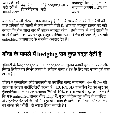
अमेरिकी दरें
महत्वपूर्ण hedging लागत,
बड़ा रेट
कोई hedging लागत
यूरो दरों से
सालाना लगभग 1-2% का
डिफरेंशियल
नहीं
काफी ऊपर
असर
याद रखने वाली संरचनात्मक बात यह है कि लंबे समय के दायरे में, करेंसी की
चालें इक्विटी की चालों से कम स्थायी होती हैं: आज का मजबूत डॉलर यह नहीं
बताता कि बीस साल बाद भी डॉलर मजबूत रहेगा। इसी वजह से, कई सालों के
दायरे में करेंसी का असर खुद-ब-खुद आंशिक रूप से बैलेंस हो जाता है, यह तर्क
unhedged एक्सपोज़र के समर्थक अक्सर देते हैं।
बॉन्ड के मामले में hedging सब कुछ बदल देती है
इक्विटी के लिए hedged बनाम unhedged का चुनाव काफी हद तक पसंद और
निवेश क्षितिज पर निर्भर करता है, लेकिन बॉन्ड ETF के लिए यह गणना पूरी तरह
अलग है।
डॉलर में मूल्यांकित कोई सरकारी या कॉर्पोरेट बॉन्ड सामान्यतः 4% से 7% की
सालाना प्राइस वोलैटिलिटी रखता है। EUR/USD एक्सचेंज रेट का खुद का
ऐतिहासिक सालाना उतार-चढ़ाव 7% से 10% के बीच रहा है। इसका मतलब है
कि एक unhedged डॉलर बॉन्ड ETF में, मुद्रा जोखिम खुद बॉन्ड के क्रेडिट
और इंटरेस्ट रेट जोखिम से भी बड़ा हो सकता है: करेंसी की “टेल” पोर्टफोलियो
को बॉन्ड की “बॉडी” से ज्यादा हिला सकती है।