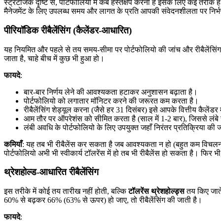
स्ट्रैटेजिक दृष्टि से, पोर्टफोलियो में कब हस्तक्षेप करना है इसके लिए कई तर
मैनेजमेंट के लिए उपलब्ध समय और लागत के प्रति आपकी संवेदनशीलता पर निर्
पीरियॉडिक रीबैलेंसिंग (कैलेंडर-आधारित)
यह नियमित और पहले से तय समय-सीमा पर पोर्टफोलियो की जांच और रीबैलेंसिंग
जाता है, चाहे बीच में कुछ भी हुआ हो।
फायदे
:
बार-बार निर्णय लेने की आवश्यकता हटाकर अनुशासन बढ़ाता है।
पोर्टफोलियो को लगातार मॉनिटर करने की जरूरत कम करता है।
रीबैलेंसिंग शेड्यूल करना (जैसे हर 31 दिसंबर) इसे आपके वित्तीय कैलेंडर
आम तौर पर ऑपरेशंस को सीमित करता है (साल में 1-2 बार), जिससे लंबे
लंबी अवधि के पोर्टफोलियो के लिए उपयुक्त जहाँ निरंतर प्रतिक्रिया की
कमियाँ
: यह तब भी रीबैलेंस कर सकता है जब आवश्यकता न हो (बहुत कम विचलन) या 
पोर्टफोलियो अभी भी स्वीकार्य टॉलरेंस में हो तब भी रीबैलेंस हो सकता है। फि
थ्रेशहोल्ड-आधारित रीबैलेंसिंग
इस तरीके में कोई तय तारीख नहीं होती, बल्कि
टॉलरेंस थ्रेशहोल्ड्स
तय किए जाते 
60% से बढ़कर 66% (63% से ऊपर) हो जाए, तो रीबैलेंसिंग की जाती है।
फायदे
: