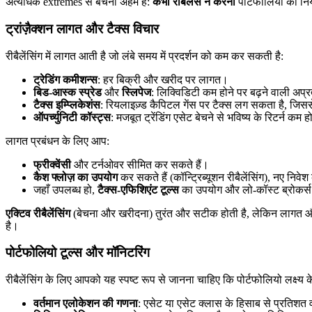
अत्यधिक extremes से बचना अहम है:
कभी रीबैलेंस न करना
पोर्टफोलियो को निय
ट्रांज़ैक्शन लागत और टैक्स विचार
रीबैलेंसिंग में लागत आती है जो लंबे समय में प्रदर्शन को कम कर सकती है:
ट्रेडिंग कमीशन्स
: हर बिक्री और खरीद पर लागत।
बिड-आस्क स्प्रेड
और
स्लिपेज
: लिक्विडिटी कम होने पर बढ़ने वाली अप्रत
टैक्स इम्प्लिकेशंस
: रियलाइज़्ड कैपिटल गेंस पर टैक्स लग सकता है, जिसस
ऑपर्च्युनिटी कॉस्ट्स
: मजबूत ट्रेंडिंग एसेट बेचने से भविष्य के रिटर्न कम 
लागत प्रबंधन के लिए आप:
फ्रीक्वेंसी
और टर्नओवर सीमित कर सकते हैं।
कैश फ्लोज़ का उपयोग
कर सकते हैं (कॉन्ट्रिब्यूशन रीबैलेंसिंग), नए न
जहाँ उपलब्ध हो,
टैक्स-एफिशिएंट टूल्स
का उपयोग और लो-कॉस्ट ब्रोकर्स 
एक्टिव रीबैलेंसिंग
(बेचना और खरीदना) तुरंत और सटीक होती है, लेकिन लागत औ
है।
पोर्टफोलियो टूल्स और मॉनिटरिंग
रीबैलेंसिंग के लिए आपको यह स्पष्ट रूप से जानना चाहिए कि पोर्टफोलियो लक्ष्य के
वर्तमान एलोकेशन की गणना
: एसेट या एसेट क्लास के हिसाब से प्रतिश