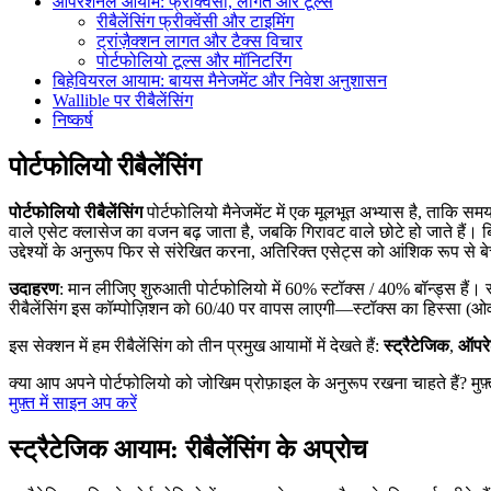
ऑपरेशनल आयाम: फ्रीक्वेंसी, लागत और टूल्स
रीबैलेंसिंग फ्रीक्वेंसी और टाइमिंग
ट्रांज़ैक्शन लागत और टैक्स विचार
पोर्टफोलियो टूल्स और मॉनिटरिंग
बिहेवियरल आयाम: बायस मैनेजमेंट और निवेश अनुशासन
Wallible पर रीबैलेंसिंग
निष्कर्ष
पोर्टफोलियो रीबैलेंसिंग
पोर्टफोलियो रीबैलेंसिंग
पोर्टफोलियो मैनेजमेंट में एक मूलभूत अभ्यास है, ताकि स
वाले एसेट क्लासेज का वजन बढ़ जाता है, जबकि गिरावट वाले छोटे हो जाते हैं। 
उद्देश्यों के अनुरूप फिर से संरेखित करना, अतिरिक्त एसेट्स को आंशिक रूप 
उदाहरण
: मान लीजिए शुरुआती पोर्टफोलियो में 60% स्टॉक्स / 40% बॉन्ड्स हैं
रीबैलेंसिंग इस कॉम्पोज़िशन को 60/40 पर वापस लाएगी—स्टॉक्स का हिस्सा
इस सेक्शन में हम रीबैलेंसिंग को तीन प्रमुख आयामों में देखते हैं:
स्ट्रैटेजिक
,
ऑपर
क्या आप अपने पोर्टफोलियो को जोखिम प्रोफ़ाइल के अनुरूप रखना चाहते हैं? मु
मुफ़्त में साइन अप करें
स्ट्रैटेजिक आयाम: रीबैलेंसिंग के अप्रोच