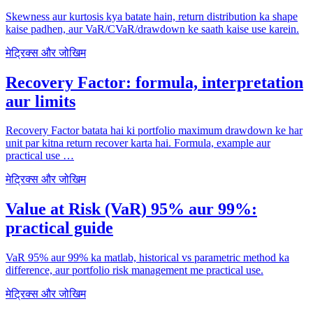
Skewness aur kurtosis kya batate hain, return distribution ka shape
kaise padhen, aur VaR/CVaR/drawdown ke saath kaise use karein.
मेट्रिक्स और जोखिम
Recovery Factor: formula, interpretation
aur limits
Recovery Factor batata hai ki portfolio maximum drawdown ke har
unit par kitna return recover karta hai. Formula, example aur
practical use …
मेट्रिक्स और जोखिम
Value at Risk (VaR) 95% aur 99%:
practical guide
VaR 95% aur 99% ka matlab, historical vs parametric method ka
difference, aur portfolio risk management me practical use.
मेट्रिक्स और जोखिम