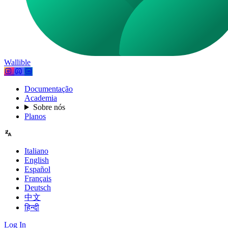
Wallible
Documentação
Academia
Sobre nós
Planos
Italiano
English
Español
Français
Deutsch
中文
हिन्दी
Log In