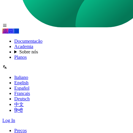
Documentação
Academia
Sobre nós
Planos
Italiano
English
Español
Français
Deutsch
中文
हिन्दी
Log In
Preços