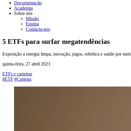
Documentação
Academia
Sobre nós
Missão
Equipa
Contacta-nos
5 ETFs para surfar megatendências
Exposição a energia limpa, inovação, jogos, robótica e saúde por me
quinta-feira, 27 abril 2023
ETFs e carteiras
#ETF
#Carteira