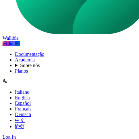
Wallible
Documentação
Academia
Sobre nós
Planos
Italiano
English
Español
Français
Deutsch
中文
हिन्दी
Log In