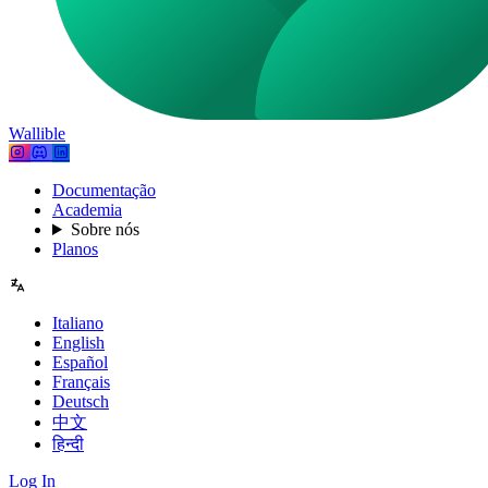
Wallible
Documentação
Academia
Sobre nós
Planos
Italiano
English
Español
Français
Deutsch
中文
हिन्दी
Log In