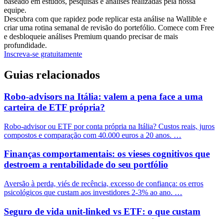
baseado em estudos, pesquisas e análises realizadas pela nossa
equipe.
Descubra com que rapidez pode replicar esta análise na Wallible e
criar uma rotina semanal de revisão do portefólio. Comece com Free
e desbloqueie análises Premium quando precisar de mais
profundidade.
Inscreva-se gratuitamente
Guias relacionados
Robo-advisors na Itália: valem a pena face a uma
carteira de ETF própria?
Robo-advisor ou ETF por conta própria na Itália? Custos reais, juros
compostos e comparação com 40.000 euros a 20 anos. …
Finanças comportamentais: os vieses cognitivos que
destroem a rentabilidade do seu portfólio
Aversão à perda, viés de recência, excesso de confiança: os erros
psicológicos que custam aos investidores 2-3% ao ano. …
Seguro de vida unit-linked vs ETF: o que custam