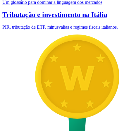
Um glossário para dominar a linguagem dos mercados
Tributação e investimento na Itália
PIR, tributação de ETF, minusvalias e regimes fiscais italianos.