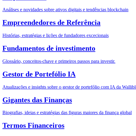
Análises e novidades sobre ativos digitais e tendências blockchain
Empreendedores de Referência
Histórias, estratégias e lições de fundadores excecionais
Fundamentos de investimento
Glossário, conceitos-chave e primeiros passos para investir.
Gestor de Portefólio IA
Atualizações e insights sobre o gestor de portefólio com IA da Wallibl
Gigantes das Finanças
Biografias, ideias e estratégias das figuras maiores da finança global
Termos Financeiros