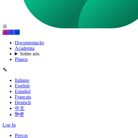
Documentação
Academia
Sobre nós
Planos
Italiano
English
Español
Français
Deutsch
中文
हिन्दी
Log In
Preços