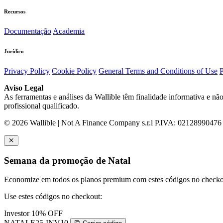
Recursos
Documentação
Academia
Jurídico
Privacy Policy
Cookie Policy
General Terms and Conditions of Use
P
Aviso Legal
As ferramentas e análises da Wallible têm finalidade informativa e nã
profissional qualificado.
© 2026 Wallible | Not A Finance Company s.r.l P.IVA: 02128990476 | 
Semana da promoção de Natal
Economize em todos os planos premium com estes códigos no checko
Use estes códigos no checkout:
Investor
10% OFF
NATALE25-INV10