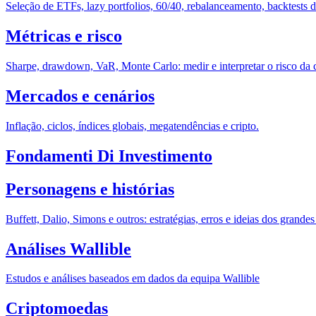
Seleção de ETFs, lazy portfolios, 60/40, rebalanceamento, backtests
Métricas e risco
Sharpe, drawdown, VaR, Monte Carlo: medir e interpretar o risco da c
Mercados e cenários
Inflação, ciclos, índices globais, megatendências e cripto.
Fondamenti Di Investimento
Personagens e histórias
Buffett, Dalio, Simons e outros: estratégias, erros e ideias dos grande
Análises Wallible
Estudos e análises baseados em dados da equipa Wallible
Criptomoedas