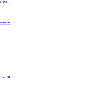
 de PAC.
arteira.
s nomes.