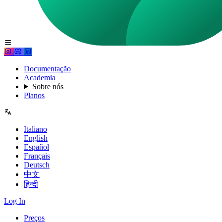
Documentação
Academia
Sobre nós
Planos
Italiano
English
Español
Français
Deutsch
中文
हिन्दी
Log In
Preços