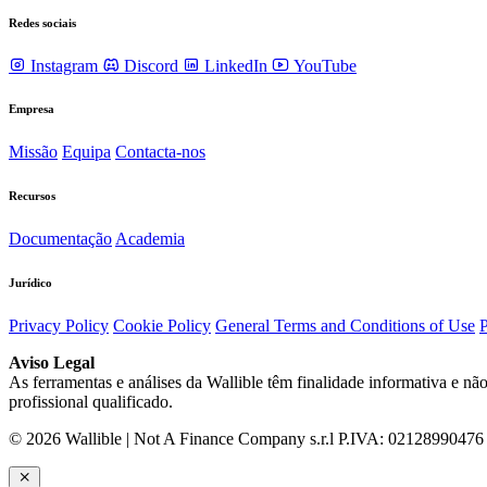
Redes sociais
Instagram
Discord
LinkedIn
YouTube
Empresa
Missão
Equipa
Contacta-nos
Recursos
Documentação
Academia
Jurídico
Privacy Policy
Cookie Policy
General Terms and Conditions of Use
P
Aviso Legal
As ferramentas e análises da Wallible têm finalidade informativa e nã
profissional qualificado.
© 2026 Wallible | Not A Finance Company s.r.l P.IVA: 02128990476 | 