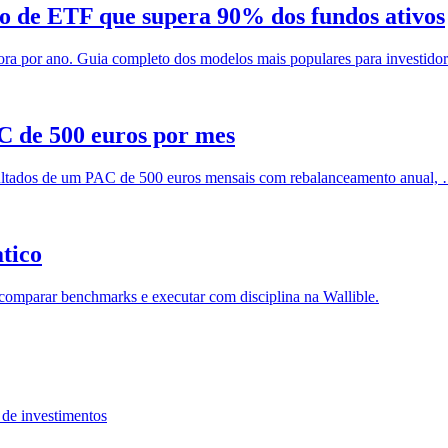
io de ETF que supera 90% dos fundos ativos
ora por ano. Guia completo dos modelos mais populares para investido
AC de 500 euros por mes
resultados de um PAC de 500 euros mensais com rebalanceamento anual,
atico
, comparar benchmarks e executar com disciplina na Wallible.
a de investimentos