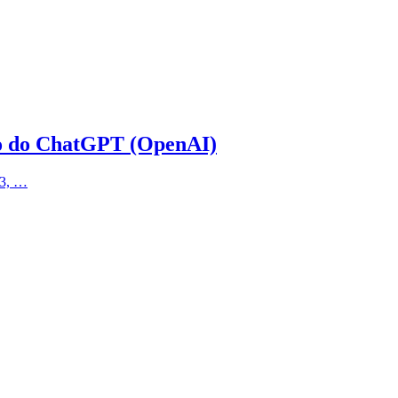
oio do ChatGPT (OpenAI)
23, …