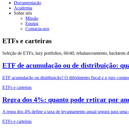
Documentação
Academia
Sobre nós
Missão
Equipa
Contacta-nos
ETFs e carteiras
Seleção de ETFs, lazy portfolios, 60/40, rebalanceamento, backtests
ETF de acumulação ou de distribuição: qua
ETF acumulação ou distribuição? O diferimento fiscal e o juro compo
ETFs e carteiras
Regra dos 4%: quanto pode retirar por ano
A regra dos 4% define a taxa de levantamento anual segura para uma 
ETFs e carteiras