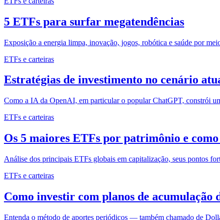
ETFs e carteiras
5 ETFs para surfar megatendências
Exposição a energia limpa, inovação, jogos, robótica e saúde por me
ETFs e carteiras
Estratégias de investimento no cenário at
Como a IA da OpenAI, em particular o popular ChatGPT, constrói um p
ETFs e carteiras
Os 5 maiores ETFs por patrimônio e como 
Análise dos principais ETFs globais em capitalização, seus pontos for
ETFs e carteiras
Como investir com planos de acumulação d
Entenda o método de aportes periódicos — também chamado de Dollar