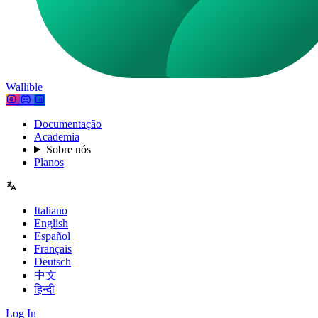
Wallible
Documentação
Academia
Sobre nós
Planos
Italiano
English
Español
Français
Deutsch
中文
हिन्दी
Log In