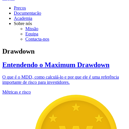
Preços
Documentação
Academia
Sobre nós
Missão
Equipa
Contacta-nos
Drawdown
Entendendo o Maximum Drawdown
O que é o MDD, como calculá-lo e por que ele é uma referência
importante de risco para investidores.
Métricas e risco