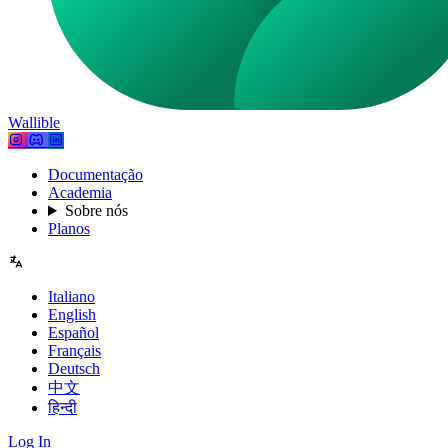
Wallible
Documentação
Academia
Sobre nós
Planos
Italiano
English
Español
Français
Deutsch
中文
हिन्दी
Log In