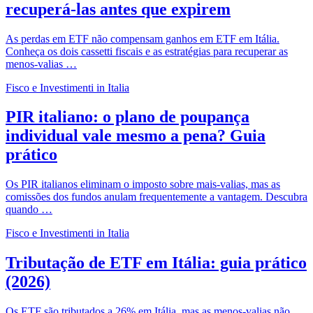
recuperá-las antes que expirem
As perdas em ETF não compensam ganhos em ETF em Itália.
Conheça os dois cassetti fiscais e as estratégias para recuperar as
menos-valias …
Fisco e Investimenti in Italia
PIR italiano: o plano de poupança
individual vale mesmo a pena? Guia
prático
Os PIR italianos eliminam o imposto sobre mais-valias, mas as
comissões dos fundos anulam frequentemente a vantagem. Descubra
quando …
Fisco e Investimenti in Italia
Tributação de ETF em Itália: guia prático
(2026)
Os ETF são tributados a 26% em Itália, mas as menos-valias não