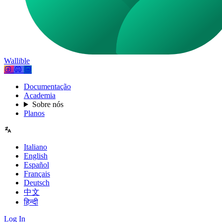
Wallible
Documentação
Academia
Sobre nós
Planos
Italiano
English
Español
Français
Deutsch
中文
हिन्दी
Log In