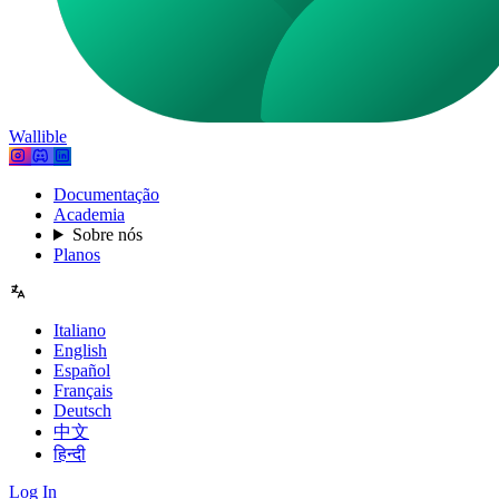
Wallible
Documentação
Academia
Sobre nós
Planos
Italiano
English
Español
Français
Deutsch
中文
हिन्दी
Log In