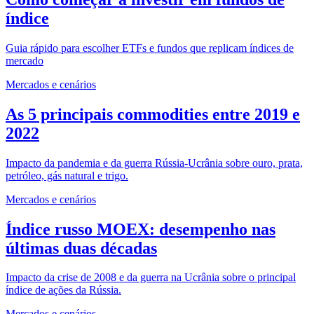
índice
Guia rápido para escolher ETFs e fundos que replicam índices de
mercado
Mercados e cenários
As 5 principais commodities entre 2019 e
2022
Impacto da pandemia e da guerra Rússia-Ucrânia sobre ouro, prata,
petróleo, gás natural e trigo.
Mercados e cenários
Índice russo MOEX: desempenho nas
últimas duas décadas
Impacto da crise de 2008 e da guerra na Ucrânia sobre o principal
índice de ações da Rússia.
Mercados e cenários