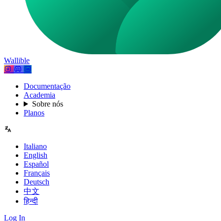
Wallible
Documentação
Academia
Sobre nós
Planos
Italiano
English
Español
Français
Deutsch
中文
हिन्दी
Log In