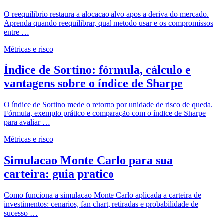
O reequilibrio restaura a alocacao alvo apos a deriva do mercado.
Aprenda quando reequilibrar, qual metodo usar e os compromissos
entre …
Métricas e risco
Índice de Sortino: fórmula, cálculo e
vantagens sobre o índice de Sharpe
O índice de Sortino mede o retorno por unidade de risco de queda.
Fórmula, exemplo prático e comparação com o índice de Sharpe
para avaliar …
Métricas e risco
Simulacao Monte Carlo para sua
carteira: guia pratico
Como funciona a simulacao Monte Carlo aplicada a carteira de
investimentos: cenarios, fan chart, retiradas e probabilidade de
sucesso …