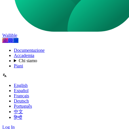
Wallible
Documentazione
Accademia
Chi siamo
Piani
English
Español
Français
Deutsch
Português
中文
हिन्दी
Log In