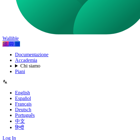
Wallible
Documentazione
Accademia
Chi siamo
Piani
English
Español
Français
Deutsch
Português
中文
हिन्दी
Log In