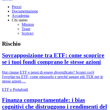
Prezzi
Documentazione
Accademia
Chi siamo
Mission
Team
Scrivici
Rischio
Sovrapposizione tra ETF: come scoprire
se i tuoi fondi comprano le stesse azioni
Hai cinque ETF e pensi di essere diversificato? Scopri cos'è
l'overlap tra ETF, come misurarlo e perché pagare più TER per le
stesse azioni …
ETF e Portafogli
Finanza comportamentale: i bias
cognitivi che distruggono i rendimenti del