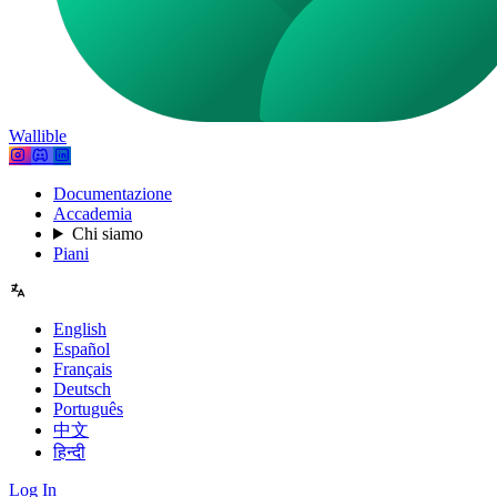
Wallible
Documentazione
Accademia
Chi siamo
Piani
English
Español
Français
Deutsch
Português
中文
हिन्दी
Log In