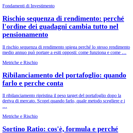
Fondamenti di Investimento
Rischio sequenza di rendimento: perché
l'ordine dei guadagni cambia tutto nel
pensionamento
Il rischio sequenza di rendimento spiega perché lo stesso rendimento
medio annuo può portare a esiti opposti: come funziona e come …
Metriche e Rischio
Ribilanciamento del portafoglio: quando
farlo e perche conta
Il ribilanciamento ripristina il peso target del portafoglio dopo la
deriva di mercato. Scopri quando farlo, quale metodo scegliere e i
…
Metriche e Rischio
Sortino Ratio: cos'è, formula e perché