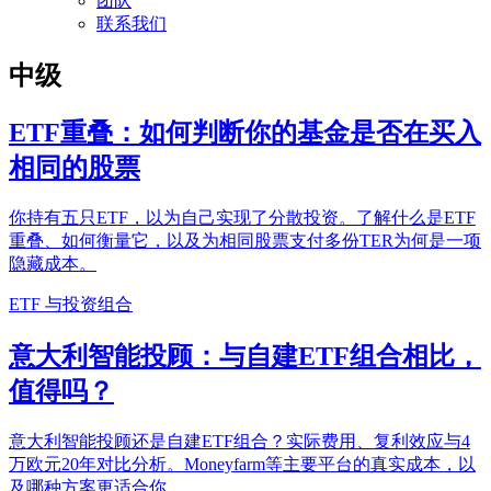
团队
联系我们
中级
ETF重叠：如何判断你的基金是否在买入
相同的股票
你持有五只ETF，以为自己实现了分散投资。了解什么是ETF
重叠、如何衡量它，以及为相同股票支付多份TER为何是一项
隐藏成本。
ETF 与投资组合
意大利智能投顾：与自建ETF组合相比，
值得吗？
意大利智能投顾还是自建ETF组合？实际费用、复利效应与4
万欧元20年对比分析。Moneyfarm等主要平台的真实成本，以
及哪种方案更适合你。