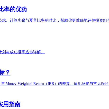
比率的优势
公式、计算步骤与夏普比率的对比，帮助你更准确地评估投资组
计划与成功概率逐步详解。
指标？
rn 与 Money-Weighted Return（IRR）的差异、适用场景与常见误
%：实用指南